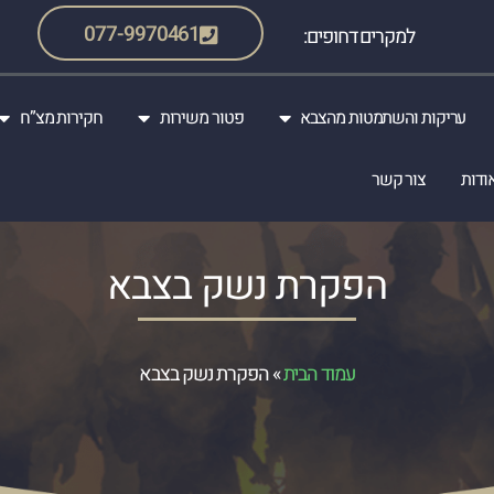
077-9970461
למקרים דחופים:
עריקות והשתמטות מהצבא
פטור משירות
חקירות מצ”ח
ודות
צור קשר
הפקרת נשק בצבא
עמוד הבית
»
הפקרת נשק בצבא