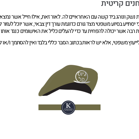
נים קריטית
 נשק ונוהג ביד קשה עם האחראיים לה. לאור זאת, אילו חייל אשר נמצא
סתייע בסיוע משפטי מצד גורם כדוגמת עורך דין צבאי, אשר יוכל לעזור ל
 רבה אשר יכולה להפחית עד כדי להעלים כליל את האישומים כנגד אותו ח
לייעוץ משפטי, אלא יש לראות בכתוב הסבר כללי בלבד ואין להסתמך ו/או 