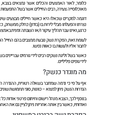
כלומר, לאור האמצעים והכלים אשר נמצאים בצבא, אש
מאוכלוסייה צעירה, רבים החיילים אשר בשל התפעמות 
דוגמה למקרים שכאלו היא כאשר חיילים מבצעים שימו
נצרתו והפעלתו מבלי לירות בו (בזדון) כחלק ממשחק
כרגע, ואינו עבר תהליך עיקור ו/או השבתה זמנית באמצע
לעומת זאת, הפקרת נשק נובעת ממצבים בהם החייל ה
לחבור אליו ולעשות בו כאוות נפשו.
כאשר בשל זליגת נשקים רבים לידי גורמים עבריינים ב
לידי גופים פליליים.
מה מוגדר כנשק?
אף על פי כי נדמה שמדובר בשאלה רטורית, ההגדרה הצ
הגדרות הנשק ניתן למצוא – כוונות, סוגי תחמושת שונים,
בנוסף לכך, הצבא מנהל רישום וחיתום פרטני אודות כל
ואודותיו, כאשר בין אותה אחריות ניתן לציין גם את האח