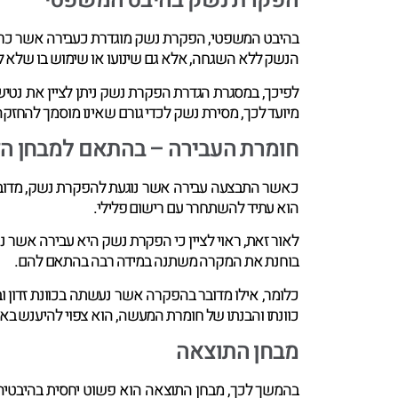
הפקרת נשק בהיבט המשפטי
בהיבט המשפטי, הפקרת נשק מוגדרת כעבירה אשר כרוכ
הנשק ללא השגחה, אלא גם שינועו או שימוש בו שלא למ
לפיכך, במסגרת הגדרת הפקרת נשק ניתן לציין את נטיש
מיועד לכך, מסירת נשק לכדי גורם שאינו מוסמך להחזקה ב
חומרת העבירה – בהתאם למבחן הד
כאשר התבצעה עבירה אשר נוגעת להפקרת נשק, מדובר 
הוא עתיד להשתחרר עם רישום פלילי.
לאור זאת, ראוי לציין כי הפקרת נשק היא עבירה אש
בוחנת את המקרה משתנה במידה רבה בהתאם להם.
כלומר, אילו מדובר בהפקרה אשר נעשתה בכוונת זדון ו
כוונתו והבנתו של חומרת המעשה, הוא צפוי להיענש בא
מבחן התוצאה
בהמשך לכך, מבחן התוצאה הוא פשוט יחסית בהיבטי