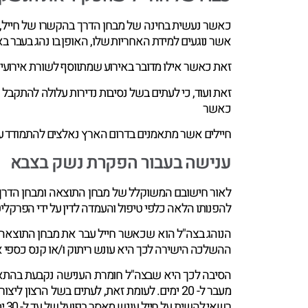
כאשר נעשית בחינה של מבחן הדרך בהקשרו של חייל, כל
אשר נוגעים למידת האחריות שלו, האופן בו נהג בעבר באי
זאת כאשר אילו מדובר באירוע שמתווסף לשורת אירועים
זאת ועוד, כי לעתים בשל נסיבות נדירות עלולה להתקבל
כאשר
חיילים אשר מתאמנים בדרום הארץ נאלצים להתמודד עם 
ענישה בעבור הפקרת נשק בצבא
לאור חישובם המשוקלל של מבחן התוצאה ומבחן הדרך, 
להפנותו הלאה כלפי טיפול והעמדה לדין על ידי הפרקלי
הנוהג בצה"ל הוא שכאשר חייל עבר את מבחן התוצאה ב
ההשלכה הישירה לכך היא עונש ריתוק ו/או קנס כספי א
הסיבה לכך היא שבצה"ל חומרת הענישה נקבעת בהתאם 
מעבר ל- 20 ימים. לעומת זאת, לעתים בשל הרצ
רשאי להשית על חייל עונש מאסר בפועל של עד ל- 30 ימים.