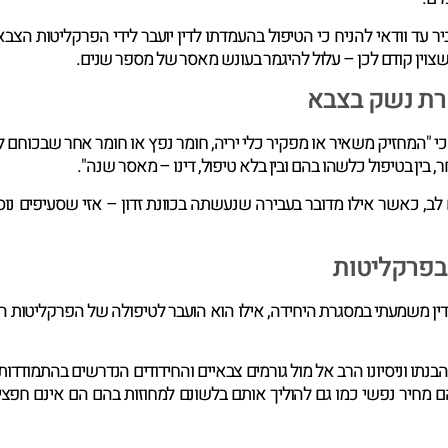
ביר עד וודאי להניח כי הטיפול בהעמדתו לדין יועבר לידי הפרקליטות
צוין קודם לכן – עלול להיגמר בעונש מאסר של מספר שנים.
קרת נשק בצבא
 העונשין סעיף 339(א) תשל"ז – 1977, נקבע כי "המחזיק משאיר או מפקיר כלי יריה, חומר נפץ או ח
 בין בטיפול כלשהו בהם ובין בלא טיפול, דינו – מאסר שנה".
ב, כאשר אילו מדובר בעבירה שנעשתה בכוונת זדון – אזי שסעיפים נו
 בפרקליטות
דין משמעתי במסגרת היחידה, אילו הוא הועבר לטיפולה של הפרקליטות ה
נתו וניסיונו הרב אל מול גורמים צבאיים והחידודים הנדרשים בהתמודדות ע
ם מחיר נפשי כמו גם להוליך אותם בלשונם למחוזות בהם הם אינם חפצי