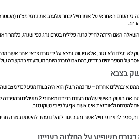
בה כי הגורם האחראי על אותו חייל יבחר שלערב את גורמי מצ"ח (משטר
הרחב.
אלה האם הייתה לחייל כוונה פלילית בטרם נהג כפי שנהג, כלומר האם
ק לא נעלם ולא נגנב, אלא פשוט נמצא על ידי גורם צבאי אחר אשר הבחי
 מאסר של מספר ימים בודדים, בהתאם למבחן היותר משמעותי בהקשרה של ע
שק בצבא
ממנו או במילים אחרות – עד כמה רשלן הוא היה בעודו מגיע לכדי מצב ש
 להנחיות ולאור זאת אינו אשם אף על פי כי נשקו נגנב.
רות, סביר להניח כי חייל אשר נהג בניגוד לנהלים עתיד להיענש בצורה 
כגורם משפיע על החלטה בעניינו