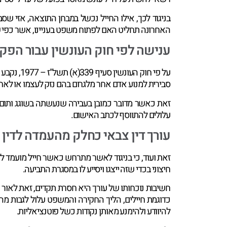
בניגוד לכך, אילו החייל נכשל במבחן התוצאה, אזי שס
האחרונה תחליט האם לפתוח משפט בעניינו, אשר כפי ש
ענישה לפי חוק העונשין עבור הפ
על פי חוק
סבירית למנוע אדם אחר מלגרום בהם נזק לעצמו או לאחר,
זאת כאשר מדובר כמובן בעבירה שנעשתה בשוגג ותום ל
עלולים להתווסף לכתב האישום.
עורך דין צבאי כחלק מהעמדה לדין
זאת ועוד, כי בניגוד לאשר מתרחש כאשר חייל מועמד ל
חיצוני בכדי שזה ייצגו ויסייע לו במסגרת התביעה.
חשיבות נוכחותו של עורך היא חסרת תקדים, זאת לאור הב
כדוגמת חיילים, הליך החקירה והמשפט עלול לגבות מה
להיוודע ולהימנע מאותן נקודות כשל פוטנציאליות.