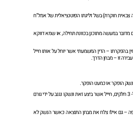
ה צבאית חוקרת) בשל זליגתו הפוטנציאלית של אמל"ח
 מדובר במעשה מתוכנן בכוונת תחילה, או שמא דווקא
ן בהפקרתו – הדין המשמעתי אשר יוחל על אותו חייל
בירה זו – מבחן הדרך.
הנשק הופקר או כמעט הופקר.
לדוגמה, בשל הוראות הצבא אשר מחייבות חיילים לאבטח את הנשק האישי שלהם בעודם בביתם מאחורי 2 מנעולים ובהפרדה ל- 3 חלקים, חייל אשר ביצע זאת ונשקו נגנב על ידי גורם
חריפה – גם אילו צלח את מבחן התוצאה כאשר הנשק לא