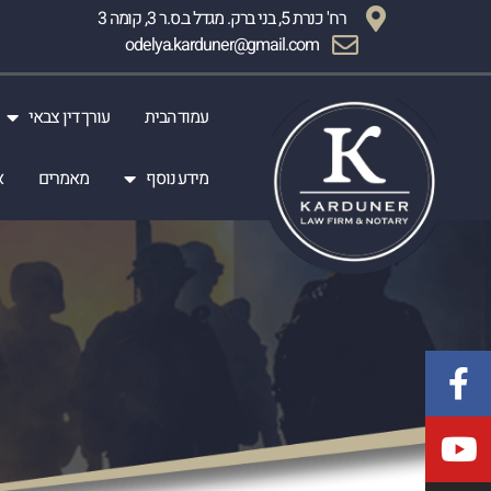
רח' כנרת 5, בני ברק. מגדל ב.ס.ר 3, קומה 3
odelya.karduner@gmail.com
עמוד הבית
עורך דין צבאי
מידע נוסף
מאמרים
א