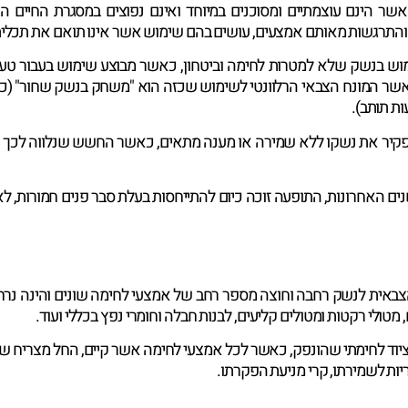
ר הינם עוצמתיים ומסוכנים במיוחד ואינם נפוצים במסגרת החיים הא
והתרגשות מאותם אמצעים, עושים בהם שימוש אשר אינו תואם את תכליתם,
ש בנשק שלא למטרות לחימה וביטחון, כאשר מבוצע שימוש בעבור טעינת 
, כאשר המונח הצבאי הרלוונטי לשימוש שכזה הוא "משחק בנשק שחור" (
ות תותב).
פקיר את נשקו ללא שמירה או מענה מתאים, כאשר החשש שנלווה לכך ה
שנים האחרונות, התופעה זוכה כיום להתייחסות בעלת סבר פנים חמורות,
באית לנשק רחבה וחוצה מספר רחב של אמצעי לחימה שונים והינה נרחבת
 מטולי רקטות ומטולים קליעים, לבנות חבלה וחומרי נפץ בכללי ועוד.
 ציוד לחימתי שהונפק, כאשר לכל אמצעי לחימה אשר קיים, החל מצריח של
ריות לשמירתו, קרי מניעת הפקרתו.