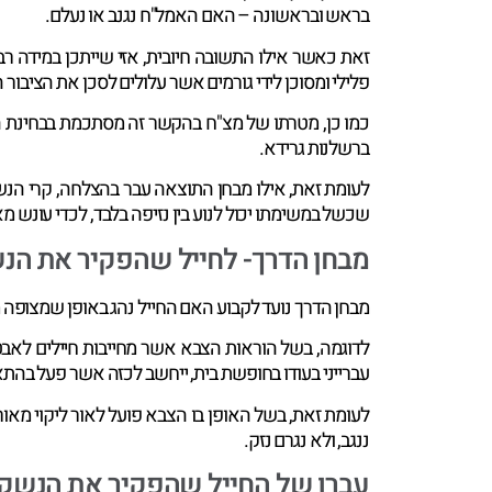
בראש ובראשונה – האם האמל"ח נגנב או נעלם.
זאת כאשר אילו התשובה חיובית, אזי שייתכן במידה ר
פלילי ומסוכן לידי גורמים אשר עלולים לסכן את הציבור 
כמו כן, מטרתו של מצ"ח בהקשר זה מסתכמת בבחינת הש
ברשלנות גרידא.
לעומת זאת, אילו מבחן התוצאה עבר בהצלחה, קרי הנש
שכשל במשימתו יכול לנוע בין נזיפה בלבד, לכדי עונש
מבחן הדרך- לחייל שהפקיר את הנ
מבחן הדרך נועד לקבוע האם החייל נהג באופן שמצופה 
עברייני בעודו בחופשת בית, ייחשב לכזה אשר פעל בהתאם
לעומת זאת, בשל האופן בו הצבא פועל לאור ליקוי מאו
ננגב, ולא נגרם נזק.
עברו של החייל שהפקיר את הנשק 