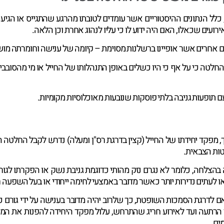
ל הנתונים ההיסטוריים אשר עומדים לטובתו מהרגע שהתגייס או הגיע ליד
רועים שכאלו, האם היה ידוע לו כי עליו לנהוג אחרת וכן הלאה.
 אחרים אשר אופיינו ברשלנות מסוימת – קיומה של ענישה וחומרתה מוש
 החלטה כי על אף כי היו כשלים באופן התנהלותו של החייל או מי מהסובב
תופעות גניבה בלתי פוסקות שנובעות מאוכלוסיות מקומיות.
מפקד יחידתו של החייל (קצין בדרגת רס"ן ומעלה) נדרש לקבל החלטה 
טות הצבאית.
הצלחה, כלומר לא נגרם נזק מהותי כדוגמת גניבת נשק או הפקרתו לגור
ו לעתים נדירות יותר כאשר מדובר באמצעי לחימה ייחודי או בעל השפעה 
לדרגת הסמכות השופטת, כך שלרוב יהיה מדובר בענישה על ידי גורם כ
ון ליצור הרתעה ועד לאירוע חריג שהתרחש, עלול מפקד היחידה להפנות את המ