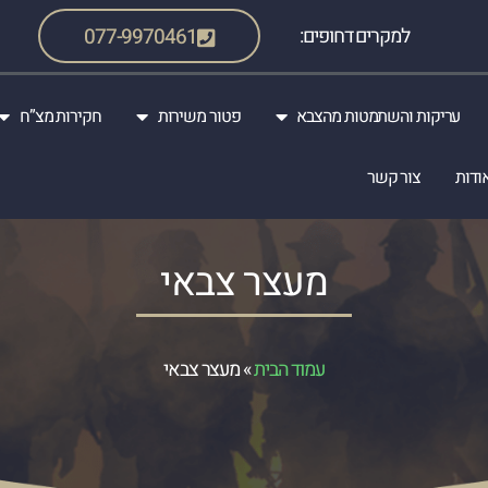
למקרים דחופים:
077-9970461
עריקות והשתמטות מהצבא
פטור משירות
חקירות מצ”ח
ודות
צור קשר
מעצר צבאי
עמוד הבית
»
מעצר צבאי