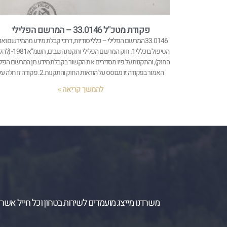
פקודת מטכ"ל 33.0146 – המרשם הפלילי
33.0146 המרשם הפלילי – כללי סודיות, דרכי קבלת מידע מהמירשם ואו
הטיפול בוכללי1. חוק המרשם הפלילי ותקנת הש
החוק), והתקנות על פיו מסדירים את הקשור בקבלת מידע מן המרשם הפלי
האמור בפקודה זו מבוסס על הוראות החוק והתקנות.2. פקודה זו חלה על
להמשך קריאה »
משרדנו מייצג מועמדים לשירות בטחון וכל חייל אשר 