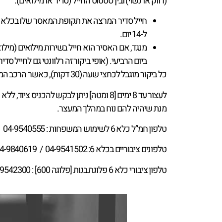
(רווק או נשוי) ובין סטטוס החייל (סדיר או מילואים).
חייל סדיר המרצה את תקופת המאסר שלו בכלא ש
ל-14 יום.
מנגד, אם האסיר הוא חייל בשירות מילואים (מיל
ביום הרביעי. (אופי ביקור זה רלוונטי גם לחייל סדיר
כל ביקור מוגבל לכחצי שעה (30 דקות), כאשר הרכב המבקרים לא יכול לעלות על יותר מ-4 אנשים מבוגרים.
לעצור עד 8 ימים [8 ומטה] ניתן לבקש לה
מנת שיהיה להם נוח במהלך המעצר.
טלפון חמ”ל כלא 6 לשימוש המשפחות : 04-9540555
טלפונים ציבוריים בכלא 6: 04-9541502 / 04-9840619 / 04-9541498 / 04-9840400
טלפון ציבורי כלא 6 פלוגת בנות [פלוגה 600] : 04-9542300