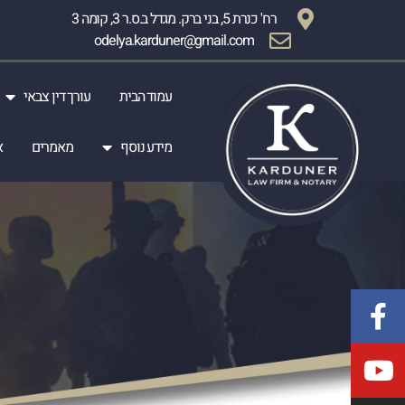
רח' כנרת 5, בני ברק. מגדל ב.ס.ר 3, קומה 3
odelya.karduner@gmail.com
עמוד הבית
עורך דין צבאי
מידע נוסף
מאמרים
א