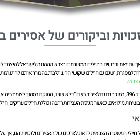
זכויות וביקורים של אסירים
ך עם זאת נדרשים החיילים המשרתים בצבא הההגנה לישראל להיצמד לכל
ת למסגרת, ישנם גם חיילים שקושי ההשתלבות בה גורר אותם להתנהגות ש
צבאי
.
בתי הכלא הצבאיים כוללים את כלא 4 ואת כלא 6. בס”כ 396, המוכר גם גם לציבור בשם “כלא שש”, מ
ם בשירות מילואים, כאשר מניפת העבירות רחבה וכוללת חיילים עריקים, חייל
אי
 של חיילי המשטרה הצבאית לדאוג לצרכים של האסירים ולזכויותיהם, אך 