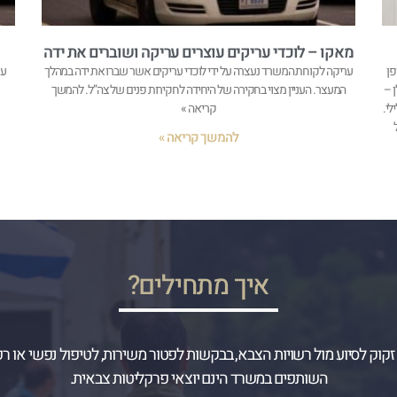
מאקו – לוכדי עריקים עוצרים עריקה ושוברים את ידה
פן
עריקה לקוחת המשרד נעצרה על ידי לוכדי עריקים אשר שברו את ידה במהלך
ער
בים, תשמ”א1981- (להלן –
המעצר. העניין מצוי בחקירה של היחידה לחקירות פנים של צה”ל. להמשך
לי.
קריאה »
להמשך קריאה »
איך מתחילים?
זקוק לסיוע מול רשויות הצבא, בבקשות לפטור משירות, לטיפול נפשי או רפ
השותפים במשרד הינם יוצאי פרקליטות צבאית.