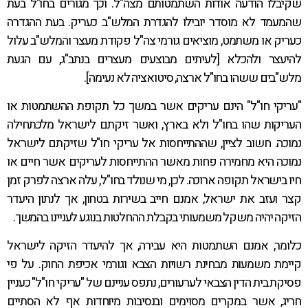
שקיבלו הודעה אודות השתמטותם מצה"ל. וכך מגורים בחו"ל בעת
שהמעמד לא מוסדר יובילו להגדרת המלש"ב כעריק. בעת ההגדרה
כעריק או משתמט, מוציאים גורמי צה"ל פקודת מעצר והמלש"ב עלול
להיעצר ולהכלא [לעיתים מבוצעים מעצרים בנתב"ג, עם הגעת
מלש"בים ששהו בחו"ל ארצה, סיטואציה לא נעימה].
"עריקי חו"ל" הינם עריקים אשר במשך כל תקופת ההשתמטות או
העריקות שהו בחו"ל ולא בארץ, ואשר זיקתם לישראל מלכתחילה
נמוכה. חשוב לציין, שההתייחסות אל עריקי חו"ל שזיקתם לישראל
נמוכה היא מחמירה פחות מאשר ההתייחסות לעריקים אשר חיים או
חיו בישראל תקופה ארוכה. לכן, מי שנולד בחו"ל, עלה ארצה לפרק זמן
קצר ועזב את ישראל, אמנם חייב בשירות בטחון, אך לנתון היעדר
הזיקה יהיה משקל משמעותי בקבלת ההחלטות בנוגע לעניינו בהמשך.
כלומר, אמנם השתמטות היא עבירה, אך להיעדר הזיקה לישראל
קיימת משמעות מבחינת רשויות הצבא וגורמי אכיפת החוק. על פי
פסיקת בית הדין הצבאי לערעורים, נתפס עניינם של "עריקי חו"ל" כעניין
חריג, אשר במקרים מסוימים ובנסיבות מיוחדות אף לא הסתיים