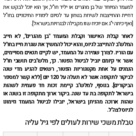
למעמד המיוחד של בן מהגרים או יליד חו"ל, אך הוא יוכל לבקש את
דחיית ההתייצבות לשירות בטחון עד לסיום לימודיו התיכוניים בחו"ל
[ואף כיתה י"ג אם יוכיח שזו מקבילה לבגרויות בישראל].
לאחר קבלת האישור וקבלת המעמד "בן מהגרים", לא חייב
המלש"ב להתייצב לגיוס, והוא יכול להמשיך את שגרת חייו בחו"ל
עם הוריו. לצורך שמירה על המעמד, יש לקיים תנאים מסויימים,
אשר אי קיומם יוביל לביטול הפטור. כך, מלש"בים תושבי חו"ל
הנמנים על אחת מקטגוריות הפטור, רשאים להגיע מדי שנה
לביקור לתקופה אשר לא תעלה על 120 יום [ללא קשר למספר
הביקורים]. בנוסף, למלש"ב קיימת זכות חד פעמית לשהות
בישראל לתקופה בת עד שנה. ביקור ארוך מתקופה זו בשנה או
שהות ארוכה מהניתן בישראל, יובילו לביטול המעמד וזימונו
לגיוס לצה"ל.
טבלת משכי שירות לעולים לפי גיל עליה