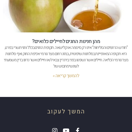
מהן חנינות החגים לחיילים כלואים?
“חודש הרחמים והסליחות” אינו רק סיסמה או קלישאה. תקופת החגים בכלל וחגי תשרי בפרט,
היא תקופה המאופיינת בסלחנות שיפוטית, במזג רחום מצד גורמי אכיפת החוק ואף סלחנות
מצד גורמי הכליאה. חיילים אשר נשפטו בפני בית דין צבאי ו/או חיילים אשר נדונו בדין משמעתי
לעונשי מחבוש של
להמשך קריאה »
המשך לעקוב