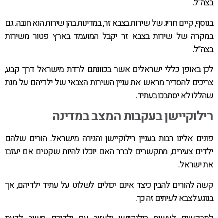
בצה"ל.
בנוסף, קיים חריג של שירות בצבא זר, במדינות בהן שירות הוא חובה. גם
במקרה של שירות בצבא זר יקבל המועמד בארץ פטור משירות
בצה״ל.
לכן באופן כללי ישראלים אשר בכוונתם לרדת מישראל דרך קבע,
צריכים להסדיר מראש את עניין השירות הצבאי של ילדיהם על מנת
שהללו לא יסתבכו בעתיד.
רילוקיישן בעקבות המצב במדינה
פונים אלינו רבות בעניין רילוקיישן והגירה מישראל. הורים שלהם
ילדים צעירים, מתקשרים לברר האם יוכלו להיות שקטים אם יעזבו
את ישראל.
קשה להורים להבין כיצד אינם יכולים לשלוט על עתיד ילדיהם, אך
בנוגע לצבא לעיתים זה כך.