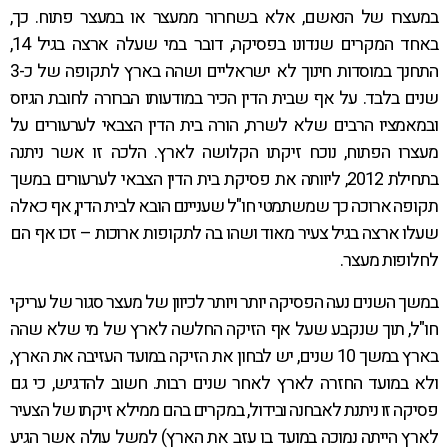
במעצרו של הנאשם, אלא בשחרור ממעצר או במעצר פתוח. כך,
באחד המקרים שנדונו בפסיקה, דובר במי שעלה ארצה בגיל 14,
התחנך במוסדות חינוך לא ישראליים ושהה בארץ לתקופה של כ-3
שנים בלבד. על אף שבית הדין הכיר במודעותו הברורה לחובת הגיוס
ובמאמציו הרבים שלא לשרת, הורה בית הדין הצבאי לערעורים על
מעצרו הפתוח, נוכח זיקתו הקלושה לארץ. הלכה זו אשר ניתנה
בתחילת 2012, ליוותה את פסיקת בית הדין הצבאי לערעורים במשך
תקופה ארוכה כך שמשתמטי חו"ל שעניינם הובא לבית הדין, אף כאלה
שעלו ארצה בגיל צעיר מאוד ושהו בה לתקופות ארוכות – זכו אף הם
לחלופות מעצר.
במשך השנים נעה הפסיקה יותר ויותר לכיוון של מעצר סגור של עריקי
חו"ל, תוך שנקבע שעל אף הזיקה החלשה לארץ של מי שלא שהה
בארץ במשך 10 שנים, יש לבחון את הזיקה במועד העזיבה את הארץ,
ולא במועד החזרה לארץ לאחר שנים רבות. חשוב להדגיש, כי גם
פסיקה זו ניתנת לאבחנה ובידול, במקרים בהם ממילא זיקתו של הצעיר
לארץ הייתה נמוכה במועד בו עזב את הארץ) למשל עולה אשר הגיע