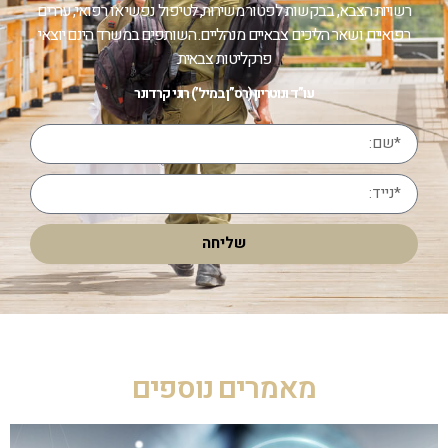
רשויות הצבא, בבקשות לפטור משירות, לטיפול נפשי או רפואי, עררים
רפואיים ושאר הליכים צבאיים מנהליים. השותפים במשרד הינם יוצאי
פרקליטות צבאית.
עו”ד ונוטריון (רס”ן במיל’) רוני קרדונר
שליחה
מאמרים נוספים