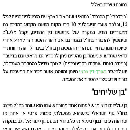
בחובת שירות בצה"ל.
"ב יוכר כ-"בן מהגרים" בתנאי שעזב את הארץ עם הוריו לפני הגיעו לגיל
16, ובלבד שעד הגיעו לגיל 18 היה מקום מושבו הקבוע במדינה בה
מתגוררים הוריו. במקרה של גירושים בין ההורים, יקבל מלש"ב
שימשיך להתגורר בחו״ל מעמד גם אם ההורה השני חזר לארץ, אחרי
שיוכיח שמרכז חייו עם ההורה המשמורן בחו״ל. בניגוד לדיעה הרווחת –
כדאי שתדעו שמעמד בן מהגרים ניתן להסדיר גם מראש וגם בדיעבד
(במידה ואתם עומדים בקריטריונים). לצורך טיפול בהסדרת מעמד זה,
יש להיעזר
בעורך דין צבאי
מיומן ומנוסה, אשר מכיר את המערכת על
בוריה ויודע כיצד להסדיר את המעמד.
"בן שליחים"
בן שליחים הוא מי שלפחות אחד מהוריו שעימו הוא שוהה בחו"ל מייצג
בחו"ל גוף ישראלי כלשהוא, ממשלתי, ציבורי, פרטי או אחר, או
שההורה עובד בגוף בינלאומי כלשהוא מטעם גוף ישראלי. גם במקרה
כזה ניתן לבקש עבור המלש"ב מעמד מיוחד, ואמנם הוא אינו זכאי