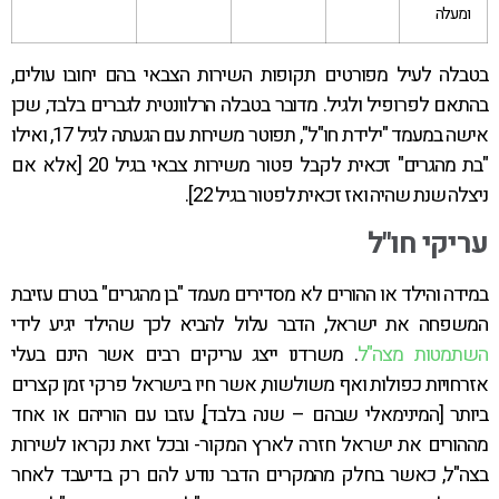
ומעלה
בטבלה לעיל מפורטים תקופות השירות הצבאי בהם יחובו עולים,
בהתאם לפרופיל ולגיל. מדובר בטבלה הרלוונטית לגברים בלבד, שכן
אישה במעמד "ילידת חו"ל", תפוטר משירות עם הגעתה לגיל 17, ואילו
"בת מהגרים" זכאית לקבל פטור משירות צבאי בגיל 20 [אלא אם
ניצלה שנת שהיה ואז זכאית לפטור בגיל 22].
עריקי חו"ל
במידה והילד או ההורים לא מסדירים מעמד "בן מהגרים" בטרם עזיבת
המשפחה את ישראל, הדבר עלול להביא לכך שהילד יגיע לידי
השתמטות מצה"ל
. משרדנו ייצג עריקים רבים אשר הינם בעלי
אזרחויות כפולות ואף משולשות, אשר חיו בישראל פרקי זמן קצרים
ביותר [המינימאלי שבהם – שנה בלבד], עזבו עם הוריהם או אחד
מההורים את ישראל חזרה לארץ המקור- ובכל זאת נקראו לשירות
בצה"ל, כאשר בחלק מהמקרים הדבר נודע להם רק בדיעבד לאחר