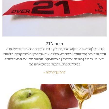
פרופיל 21
גורמי ברה"ן (בריאות הנפש) הצבאיים, מתחלקים, כמו כל יחידות הצבא, לפיקוד צפון, מרכז
ודרום. גורמי ברה"ן הראשוניים שאיתם יבוא חייל במגע נמצאים בבקו"ם (בסיס קליטה ומיון), שם
נמצא משרד ברה"ן המרכזי. גורמי ברה"ן מורכבים מקב"נים (אשר הינם עובדים סוציאליים או
פסיכולוגיים בהכשרתם) וכן מפסיכיאטרים. כבר
להמשך קריאה »