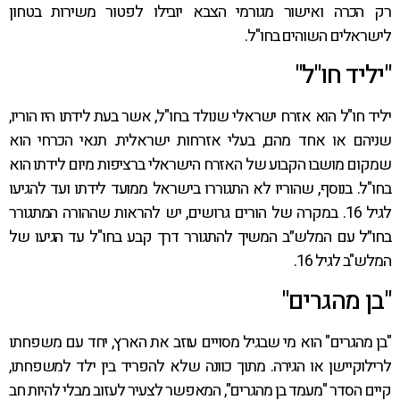
רק הכרה ואישור מגורמי הצבא יובילו לפטור משירות בטחון
לישראלים השוהים בחו"ל.
"יליד חו"ל"
יליד חו"ל הוא אזרח ישראלי שנולד בחו"ל, אשר בעת לידתו היו הוריו,
שניהם או אחד מהם, בעלי אזרחות ישראלית. תנאי הכרחי הוא
שמקום מושבו הקבוע של האזרח הישראלי ברציפות מיום לידתו הוא
בחו"ל. בנוסף, שהוריו לא התגוררו בישראל ממועד לידתו ועד להגיעו
לגיל 16. במקרה של הורים גרושים, יש להראות שההורה המתגורר
בחו״ל עם המלש״ב המשיך להתגורר דרך קבע בחו"ל עד הגיעו של
המלש"ב לגיל 16.
"בן מהגרים"
"בן מהגרים" הוא מי שבגיל מסויים עוזב את הארץ, יחד עם משפחתו
לרילוקיישן או הגירה. מתוך כוונה שלא להפריד בין ילד למשפחתו,
קיים הסדר "מעמד בן מהגרים", המאפשר לצעיר לעזוב מבלי להיות חב