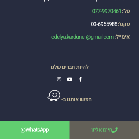
טל':
077-9970461
פקס':
03-6955988
​אימייל:
odelya.karduner@gmail.com
להיות חברים שלנו
חפשו אותנו ב-
חייגו אלינו
WhatsApp