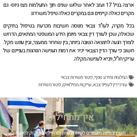
ארצה בגיל 17 ועזב לאחר שלוש שנים תוך התעלמות מצו גיוס- גם
מקרים כאלה קיימים וגם במקרים כאלה טיפל משרדנו.
בכל מקרה, לעו"ד צבאי מנוסה חשיבות מכרעת בטיפול בתיקים
שכאלה, שכן לעורך דין צבאי מיומן הידע המשפטי המתאים, הדרוש
לצורך הגעה לתוצאה הטובה ביותר, בין שחרור ממעצר, ובין עונש מקל.
חשוב כי עורך הדין הצבאי יכיר את רמות הענישה הנוהגות בעניינם של
עריקי חו"ל, ויביא לענישה מקלה.
המלצות ומידע נוסף
,
פטור משירות צבאי
עורכי דין לענייני צבא
,
עריקות ממילואים
,
פטור משירות
איך מתחילים?
משרדנו מייצג מועמדים לשירות בטחון וכל חייל אשר זקוק לסיוע מול