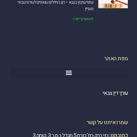
שינוי שיבוץ בצבא – רוב החיילים שואפים לשירות צבאי
מעניין
להמשך קריאה >
מפת האתר
עורך דין צבאי
שמרו איתנו על קשר
כתובתנו:
בני ברק רח’ כנרת 5 מגדל ב.ס.ר 3, קומה 3