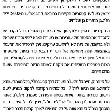
למבקשים לעשות רילוקיישן ולעזוב עם ילדיהם חשוב לדעת
שקיימות אפשרויות של קבלת דחיית שירות וקבלת פטור משירות
צבאי, בשלוש קטגוריות הקיימות בהוראת קבע אמ"ש מ-2002: יליד
חו"ל, בן מהגרים, בן שליחים.
הנפוץ ביותר בעניין רילוקיישן הוא מעמד בן מהגרים. בכל מקרה יש
להסדיר את הפטור מול שגרירות או רשויות הצבא לפני עזיבת ישראל
ולא בדיעבד, על מנת לא להיחשב עריקים. ניתן להסדיר את המעמד
באמצעות פניה מתאימה אל רשויות הצבא עוד בהיות המשפחה
בישראל, וניתן לבצע זאת גם בחו"ל באמצעות פניה לקונסוליה תוך
הצגת מסמכים המוכיחים את זיקתם לאותה מדינה והמוכיחים ששם
מרכז חייהם.
על פי החוק, חייב כל מלש"ב השוהה דרך קבע בחו"ל, בכל מעמד שהוא,
להתייצב עם הגיעו לגיל 17 בקונסוליה הקרובה למקום מגוריו, לשם
רישום כנדרש בחוק שירות בטחון והסדרת מעמדו. מלש"ב אשר
מבקש מעמד "בן מהגרים" או "יליד חו"ל", צריך לקבל אישור גורם
מוסמך בצה"ל כי הוא עונה על כל התנאים לצורך קבלת הכרה כאמור.