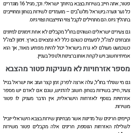
פטור, אתה חייב בשירות בצבא בהיותך ישראלי. וכך, מגיל 16 מוגדרים
כל נער ונערה בישראל מלש"בים – מועמדים לשירות בטחון ומחוייבים
בתהליך גיוס. הם מתחילים לקבל צווי התייצבות וצווי גיוס.
גם צעירים ישראלים השוהים בחו"ל מקבלים לא אחת זימונים למיונים
ומבחנים לצה"ל, לפעמים כשהם כלל לא נמצאים בארץ. זימון לצה"ל
כשכמעט מעולם לא גרת בישראל יכול להיות מפתיע מאוד, אך הוא
אמיתי וחשוב ויש לקחת אותו ברצינות ולטפל בעניין.
מספר אזרחויות לא מעניקות פטור מהצבא
גם מי שנולד בחו"ל, עלה ארצה לפרק זמן קצר ועזב את ישראל בגיל
צעיר, חייב בשירות בטחון. חשוב להדגיש, שגם אם לאדם יש מספר
אזרחויות בנוסף לאזרחות הישראלית, אין הדבר מעניק לו פטור
משירות.
קיימים חריגים של מדינות אשר מבחינתן שירות בצבא הישראלי יוביל
לשלילת האזרחות הנוספת, חריגים אלה מקבלים פטור משירות