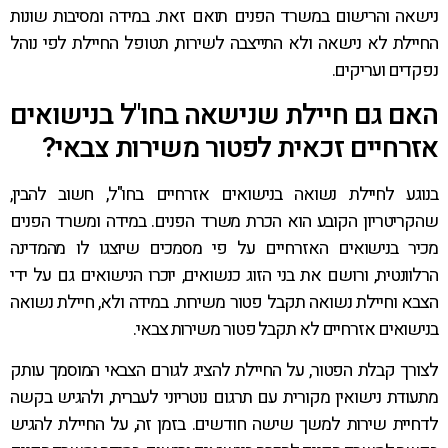
נישאה והרישום במשרד הפנים תואם זאת. במידה ומסיבות שונות
החיילת לא נישאה ולא התייצבה לשירות, תטופל החיילת לפי נוהל
נפקדים ועריקים.
האם גם חיילת שנישאה בחו"ל בנישואים
אזרחיים זכאית לפטור משירות צבאי?
בנוגע לחיילת נשואה בנישואים אזרחיים בחו"ל, חשוב להבין,
שהקריטריון הקובע הוא הכרת משרד הפנים. במידה ומשרד הפנים
מכיר בנישואים האזרחיים על פי מסמכים שיוצגו לו מהמדינה
הרלוונטית, ורושם את בני הזוג כנשואים, יוכרו הנישואים גם על ידי
הצבא וחיילת נשואה תקבל פטור משירות. במידה ולא, חיילת נשואה
בנישואים אזרחיים לא תקבל פטור משירות צבאי.
לצורך קבלת הפטור, על החיילת להציג לגורם הצבאי המוסמך עותק
מתעודת נישואין מקורית עם תרגום נוטריוני לעברית, ולהגיש בקשה
לדחיית שירות למשך שישה חודשים. בזמן זה, על החיילת להגיש