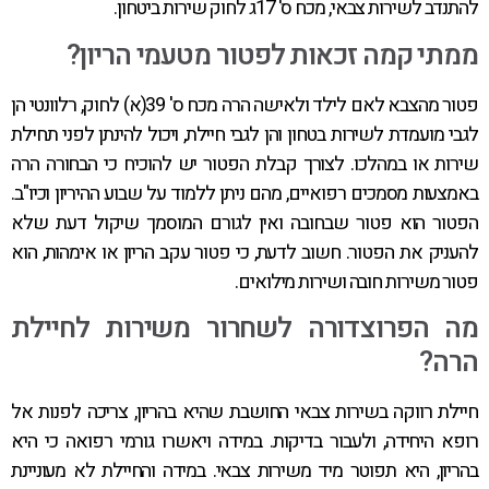
להתנדב לשירות צבאי, מכח ס' 17ג לחוק שירות ביטחון.
ממתי קמה זכאות לפטור מטעמי הריון?
פטור מהצבא לאם לילד ולאישה הרה מכח ס' 39(א) לחוק, רלוונטי הן
לגבי מועמדת לשירות בטחון והן לגבי חיילת, ויכול להינתן לפני תחילת
שירות או במהלכו. לצורך קבלת הפטור יש להוכיח כי הבחורה הרה
באמצעות מסמכים רפואיים, מהם ניתן ללמוד על שבוע ההיריון וכיו"ב.
הפטור הוא פטור שבחובה ואין לגורם המוסמך שיקול דעת שלא
להעניק את הפטור. חשוב לדעת, כי פטור עקב הריון או אימהות, הוא
פטור משירות חובה ושירות מילואים.
מה הפרוצדורה לשחרור משירות לחיילת
הרה?
חיילת רווקה בשירות צבאי החושבת שהיא בהריון, צריכה לפנות אל
רופא היחידה, ולעבור בדיקות. במידה ויאשרו גורמי רפואה כי היא
בהריון, היא תפוטר מיד משירות צבאי. במידה והחיילת לא מעוניינת