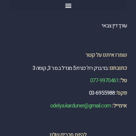
עורך דין צבאי
שמרו איתנו על קשר
כתובתנו:
בני ברק רח’ כנרת 5 מגדל ב.ס.ר 3, קומה 3
טל':
077-9970461
פקס':
03-6955988
​אימייל:
odelya.karduner@gmail.com
להיות חברים שלנו