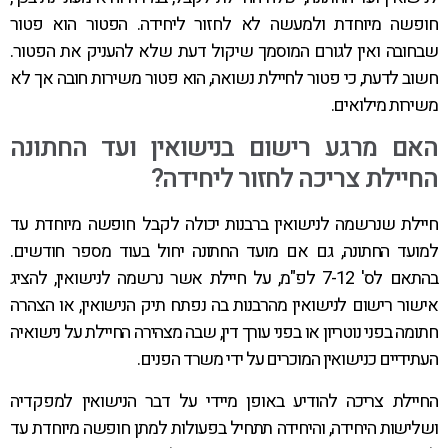
חופשה מיוחדת ולמעשה לא לחזור ליחידה. הפטור הוא פטור
שבחובה ואין לגורם המוסמך שיקול דעת שלא להעניק את הפטור.
חשוב לדעת, כי פטור לחיילת נשואה, הוא פטור משירות חובה אך לא
משירות מילואים.
האם מרגע רישום בנישואין ועד החתונה
החיילת צריכה לחזור ליחידה?
חיילת שנרשמה לנישואין ברבנות יכולה לקבל חופשה מיוחדת עד
למועד החתונה, גם אם מועד החתונה יחול בעוד מספר חודשים.
בהתאם לס' 7-12 לפ"מ, על חיילת אשר נרשמה לנישואין, להציג
אישור רישום לנישואין מהרבנות בה נפתח תיק הנישואין, או הצהרה
חתומה בפני נוטריון או בפני עורך דין, שבה מצהירה החיילת על נישואיה
העתידיים כנישואין המוכרים על ידי משרד הפנים.
החיילת צריכה להודיע באופן מיידי על דבר הנישואין למפקדיה
ושלישות היחידה, והיחידה תתחיל בפעולות למתן חופשה מיוחדת עד