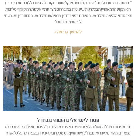
“חודש הרחמים והסליחות” אינו רק סיסמה או קלישאה. תקופת החגים בכלל וחגי תשרי בפרט,
היא תקופה המאופיינת בסלחנות שיפוטית, במזג רחום מצד גורמי אכיפת החוק ואף סלחנות
מצד גורמי הכליאה. חיילים אשר נשפטו בפני בית דין צבאי ו/או חיילים אשר נדונו בדין משמעתי
לעונשי מחבוש של
להמשך קריאה »
פטור לישראלים השוהים בחו"ל
חובת שירות בצה"ל המוטלת על אזרחים ישראלים השוהים בחו"ל פטור משירות צבאי וסטטוס
מעמד בן מהגרים לישראלים בחו"ל איננו עניין אוטומטי. חובת השירות בצבא חלה על כל אזרח