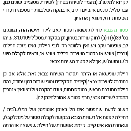
לקרוא למלש"ב (מועמד לשירות בטחון) לשירות, מטעמים שונים כגון,
עבר פלילי, נתונים אישיים דלים, או במקרה של בנות – מטעמי דת, הווי
משפחתי דתי, נישואין או הריון.
פטור מהצבא
לחיילת נשואה ופטור לאם לילד ואישה הרה, מעוגנים
בס' 39(א) ו-(ב) לחוק שירות בטחון, וכן בפקודת מטכ"ל 31.0109. שימו
לב, שפטור עקב נישואין רלוונטי רק לגבי חיילות, ואינו מזכה חיילים
[גברים] שנישאו בפטור משירות. חיילים שנישאו, זכאים לקבלת סיוע
ת"ש ותשמ"ש, אך לא לפטור משירות צבאי.
חיילת שנישאה או הרתה תפוטר משירות צבאי, זאת, אלא אם כן
התנדבה לשירות צבאי [קיימים תפקידים וסוגי שירות כגון עתודה, בהם
חיילת מתנדבת מראש, בטופס חתום, שגם במקרה של נישואין או הריון
תתנדב לשירות צבאי, חרף פטור שאמור להינתן לה].
חשוב לדעת שהפטור אינו חל באופן אוטומטי, ועל המלש"בית /
החיילת לפנות אל רשויות הצבא בבקשה לקבלת פטור על מנת לקבלו,
שאחרת הוא אינו קיים. קיימת אפשרות של חיילת שנישאה או הרתה