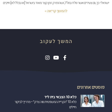
ישראלי. כך, גם צעירים אשר נולדו בחו"ל, ושהו פרק זמן קצר מאוד בישראל [או בכלל לא] חייבים
להמשך קריאה »
המשך לעקוב
פוסטים אחרונים
כלא 10 הצבאי בית ליד
כלא 10 ״הקרייה המשפטית נווה צדק״ – מדריך לביקור
חיילים