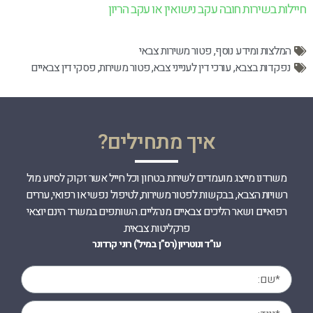
חיילות בשירות חובה עקב נישואין או עקב הריון
המלצות ומידע נוסף
,
פטור משירות צבאי
נפקדות בצבא
,
עורכי דין לענייני צבא
,
פטור משירות
,
פסקי דין צבאיים
איך מתחילים?
משרדנו מייצג מועמדים לשירות בטחון וכל חייל אשר זקוק לסיוע מול
רשויות הצבא, בבקשות לפטור משירות, לטיפול נפשי או רפואי, עררים
רפואיים ושאר הליכים צבאיים מנהליים. השותפים במשרד הינם יוצאי
פרקליטות צבאית.
עו”ד ונוטריון (רס”ן במיל’) רוני קרדונר