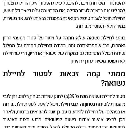
להשתחרר משירות, חייבת להתבטל עילת הפטור, היינו, החיילת תצטרך
להחליט אם ברצונה לעבור הפלה. אם התרשמה עו"ס כי אין כל חשש,
החיילת תוכל לעבור טיפול רפואי זה במסגרת צבאית ולהשאר בשירות,
במידה ולא- תפוטר משירות.
בנוגע לחיילת נשואה שלא חתמה על ויתור על פטור מטעמי הריון
ואמהות, הרי שהפרוצדורה זהה. במידה והחיילת חתומה על מסלול
שירות הכולל התנדבות גם במקרה של נישואין או הריון, הרי שהחיילת
לא תפוטר משירות חרף ההיריון.
ממתי קמה זכאות לפטור לחיילת
נשואה?
פטור לחיילת נשואה מכח ס' 39(ב) לחוק שירות בטחון, רלוונטי הן לגבי
מועמדת לשירות בטחון והן לגבי חיילת, ויכול להינתן לפני תחילת שירות
או במהלכו. על החיילת להירשם עם בן זוגה לנישואים ברבנות, ולאחר
מכן להציג אישור אודות רישום לנישואים. מרגע הצגת האישור
לנישואין ועד החתונה, יכולה החיילת לקבל, במידה והיא מעוניינת בכך,