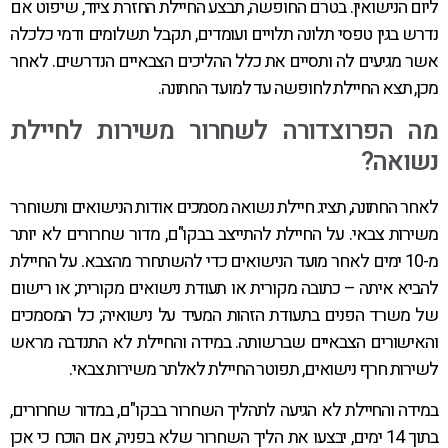
ליום הנישואין. בטרם החופשה, תבצע החיילת החזרת ציוד, שיפוט אם
נדרש בגין טפסי תלונה תלויים ועומדים, תקבל תשלומים ודמי כלכלה
אשר מגיעים לה ותסיים את כלל ההליכים הצבאיים הנדרשים. לאחר
מכן, תצא החיילת לחופשה עד למועד החתונה.
מה הפרוצדורה לשחרור משירות לחיילת
נשואה?
לאחר החתונה, תציג חיילת נשואה מסמכים אודות הנישואים ותשוחרר
משירות צבאי. על החיילת להתייצב בבקו"ם, מדור שחרורים לא יותר
מ-10 ימים לאחר מועד הנישואים כדי להשתחרר מהצבא. על החיילת
להביא איתה – כתובה מקורית או תעודת נישואים מקורית; או רישום
של משרד הפנים בתעודת הזהות המעיד על נישואיה; כל המסמכים
והאישורים הצבאיים שברשותה. במידה והחיילת לא התנדבה מראש
לשירות חרף נישואים, תפוטר החיילת לאלתר משירות צבאי.
במידה והחיילת לא הגיעה לתהליך השחרור בבקו"ם, במדור שחרורים,
בתוך 14 ימים, יבצעו את הליך השחרור שלא בפניה, אם הוכח כי אכן