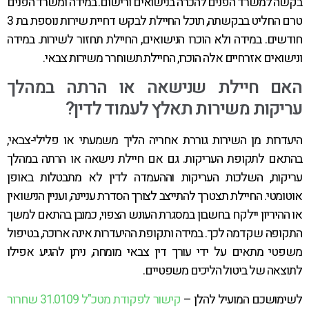
בקשה למשרד הפנים להכרה בנישואים ורישום. במידה ומשרד הפנים
טרם החליט בבקשתה, תוכל החיילת לבקש דחיית שירות נוספת בת 3
חודשים. במידה ולא הוכרו הנישואים, החיילת תחזור לשירות. במידה
ונישואים אזרחיים אלה הוכרו, החיילת תשוחרר משירות צבאי.
האם חיילת שנישאה או הרתה במהלך
עריקות משירות תאלץ לעמוד לדין?
היעדרות מן השירות גוררת אחריה הליך משמעתי או פלילי-צבאי,
בהתאם לתקופת העריקות. גם אם חיילת נישאה או הרתה במהלך
עריקות, השלכות העריקות וההעמדה לדין לא מתבטלות באופן
אוטומטי. החיילת תצטרך להתייצב לצורך הסדרת עניינה, ועניין הנישואין
או ההיריון יילקח בחשבון במסגרת העונש הצפוי, כמובן בהתאם למשך
התקופה שקדמה לכך. במידה ותקופת ההיעדרות אינה ארוכה, בטיפול
משפטי מתאים על ידי עורך דין צבאי מומחה, ניתן להגיע אפילו
לתוצאה של ביטול הליכים משפטיים.
לשימושכם המועיל להלן –
קישור לפקודת מטכ"ל 31.0109
שחרור