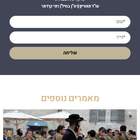
עו”ד ונוטריון (רס”ן במיל’) רוני קרדונר
שליחה
מאמרים נוספים