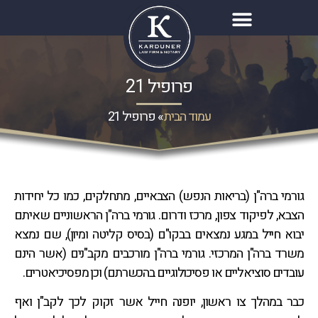
פרופיל 21
עמוד הבית
»
פרופיל 21
גורמי ברה"ן (בריאות הנפש) הצבאיים, מתחלקים, כמו כל יחידות
הצבא, לפיקוד צפון, מרכז ודרום. גורמי ברה"ן הראשוניים שאיתם
יבוא חייל במגע נמצאים בבקו"ם (בסיס קליטה ומיון), שם נמצא
משרד ברה"ן המרכזי. גורמי ברה"ן מורכבים מקב"נים (אשר הינם
עובדים סוציאליים או פסיכולוגיים בהכשרתם) וכן מפסיכיאטרים.
כבר במהלך צו ראשון, יופנה חייל אשר זקוק לכך לקב"ן ואף