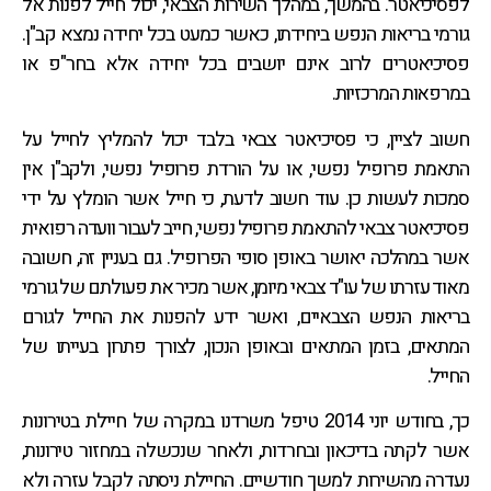
לפסיכיאטר. בהמשך, במהלך השירות הצבאי, יכול חייל לפנות אל
גורמי בריאות הנפש ביחידתו, כאשר כמעט בכל יחידה נמצא קב"ן.
פסיכיאטרים לרוב אינם יושבים בכל יחידה אלא בחר"פ או
במרפאות המרכזיות.
חשוב לציין, כי פסיכיאטר צבאי בלבד יכול להמליץ לחייל על
התאמת פרופיל נפשי, או על הורדת פרופיל נפשי, ולקב"ן אין
סמכות לעשות כן. עוד חשוב לדעת, כי חייל אשר הומלץ על ידי
פסיכיאטר צבאי להתאמת פרופיל נפשי, חייב לעבור וועדה רפואית
אשר במהלכה יאושר באופן סופי הפרופיל. גם בעניין זה, חשובה
מאוד עזרתו של עו"ד צבאי מיומן, אשר מכיר את פעולתם של גורמי
בריאות הנפש הצבאיים, ואשר ידע להפנות את החייל לגורם
המתאים, בזמן המתאים ובאופן הנכון, לצורך פתרון בעייתו של
החייל.
כך, בחודש יוני 2014 טיפל משרדנו במקרה של חיילת בטירונות
אשר לקתה בדיכאון ובחרדות, ולאחר שנכשלה במחזור טירונות,
נעדרה מהשירות למשך חודשיים. החיילת ניסתה לקבל עזרה ולא