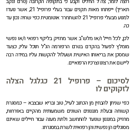
רוצה לומר, צה"ל החליט וקבע כי בתקופה הקרובה (טרם ננקב
תאריך) ייפתחו מאות תקנים עבור בעלי פרופיל 21, אשר נועדו
למנוע מבעלי פרופיל 21 להשתחרר אוטומטית כפי שהיה נכון עד
כה.
לכן, לכל חייל ו/או מלש"ב אשר מחזיק בליקוי רפואי ו/או נפשי
מומלץ לפעול בהקדם בטרם הרפורמה הנ"ל תוכל עליו, כצעד
שמסכן את בריאותו האישית ושעלול להקשות עליו במידה רבה
ליישם את רצונו וצרכיו הרפואיים.
לסיכום – פרופיל 21 כגלגל הצלה
לזקוקים לו
כפי שניתן להבחין מן הכתוב לעיל, טוב ובריא שבצבא – כמסגרת
קשוחה ובעלת מנגנונים השונים משמעותית מהקיים באזרחות,
מחזיק במנגנון שנועד להתחשב ולתת מענה עבור חיילים שאינם
מסוגלים הן נפשית והן רפואית לשרת במסגרתו.