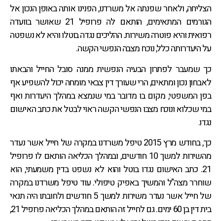
הצליחה, ולאחר שפנתה אל משרדנו, הפנינו אותה באופן הנכון אל
הגורמים המתאימים, הותאם לה פרופיל 21 שאושר בוועדה
רפואית והיא פוטרה משירות. ההליכים נגדה בוטלו והיא לא נשפטה
על היעדרותה כלל, נוכח מצבה הנפשי הקשה.
כך שמעבר לפתרון הבעיה הנפשית ממנה סובל החייל והבאתו
לאבחון נכון ומתאים, הרי שעורך דין צבאי מומחה יכול להשפיע אף
בפן המשפטי, מקום בו מדובר במי שנמצא במהלך היעדרות ואף
במי שכלוא ונוכח מצבו הנפשי הקשה ראוי לבטל את כתב האישום
נגדו.
כך, בחודש מרץ 2015 טיפל משרדנו במקרה של חייל אשר נעדר
מהשירות למשך 10 חודשים, ובמהלך הכליאה הותאם לו פרופיל
21. כתב האישום נגדו בוטל והוא לא נשפט בדין משמעתי, הוא
שוחרר מצה"ל והמשיך באפיק טיפולי. עוד טיפל משרדנו במקרה
של חייל אשר נעדר משירות למשך 5 חודשים ולחובתו היה תנאי
בית דין בן 60 ימים. גם לחייל זה הותאם במהלך הכליאה פרופיל 21,