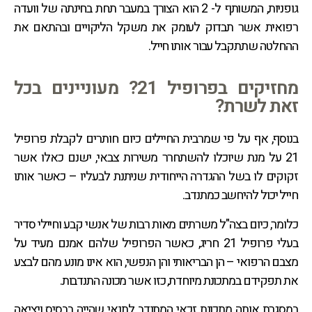
גופניות, המשותף ל- 2 הוא הצורך במעבר תחת בחינתה של וועדה
רפואית אשר תבדוק לעומק את משקל הליקויים ובהתאם את
ההחלטה שתתקבל עבור אותו חייל.
מחזיקים בפרופיל 21? מעוניינים בכל
זאת לשרת?
בנוסף, אף על פי שמרבית החיילים כיום חותרים לקבלת פרופיל
21 על מנת שיוכלו להשתחרר משירות צבאי, ישנם כאלו אשר
זקוקים לו בשל ההגדרה הייחודית שניתנת לבעליו – כאשר אותו
חייל יכול להיחשב כמתנדב.
כלומר, כיום בצה"ל משרתים מאות רבות של אנשי קבע וחיילי סדיר
בעלי פרופיל 21 חריג, כאשר הפרופיל שלהם אמנם מעיד על
מצבם הרפואי – הן הבריאותי והן הנפשי, הוא אינו מונע מהם לבצע
את תפקידם במתכונת מיוחדת, כזו אשר מכונה התנדבות.
במסגרת אותה מתכונת זכאי המתנדב לתנאי שהייה בבסיס ויציאה