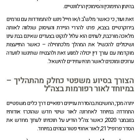
בהינתן התימוכין והסימוכין הרלוונטיים.
זאת ועוד, כי כאשר מלש"ב ו/או חייל ניגש להתמודדות עם גורמים
בירוקרטיים בצבא, פרט להררי הניירת והעיסוק שנלווה לאותה
מלאכה מורכבת, לעתים הוא עלול לנקוט בצעדים שאינם בבת עינו
ושיכולים להכשיל את המהלך מלכתחילה – כאשר התייעצות
מוקדמת עם עורך דין יכולה למנוע זאת ולהבטיח שתיגשו לוועדה
ערוכים ומוכנים לאשר תהיו עתידים להישאל.
הצורך בסיוע משפטי כחלק מהתהליך –
במיוחד לאור רפורמות בצה''ל
יתרה מכך, החשיבות בהסדרת עניינים רפואיים דרך כלים משפטיים
התחדדה במיוחד לאחרונה לאור שינוי חדש שהוכרז אודותיו
בנובמבר 2020, כאשר צה"ל הודיע על תוכניתו לערוך מחדש את
הסדר פרופיל 21, לאור אחוזי פטור גבוהים במיוחד.