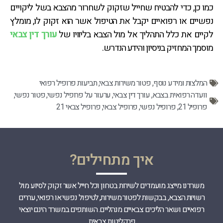
כמו כן, כדי להבטיח שחייל שזקוק לשחרור מהצבא בשל ליקויים
נפשיים או רפואיים יקבל את הטיפול אשר הוא זקוק לו, מומלץ
לקיים את כלל התהליך אל מול הצבא בליוויו של
עורך דין צבאי
מוסמך המחזיק בניסיון והידע הנדרש.
המלצות ומידע נוסף
,
פטור משירות צבאי
,
תביעות פרופיל רפואי
וועדה רפואית בצבא
,
עורך דין צבאי
,
ערעור על פרופיל נפשי
,
פטור נפשי
,
פרופיל 21
,
פרופיל נפשי
,
פרופיל צבאי
,
פרופיל צבאי 21
איך מתחילים?
משרדנו מייצג מועמדים לשירות בטחון וכל חייל אשר זקוק לסיוע מול
רשויות הצבא, בבקשות לפטור משירות, לטיפול נפשי או רפואי, עררים
רפואיים ושאר הליכים צבאיים מנהליים. השותפים במשרד הינם יוצאי
פרקליטות צבאית.