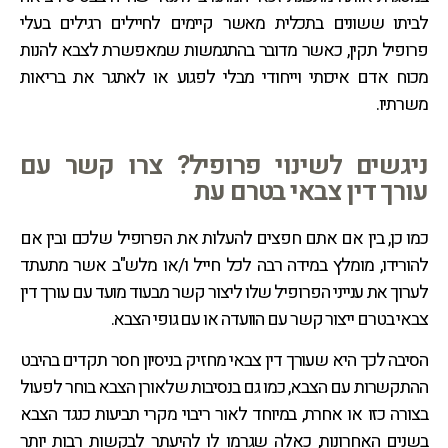
לביתו ששונים בתכלית מאשר קיימים לחיילים רגילים בעלי
פרופיל תקין, כאשר מדובר בהתגמשות שמאפשרת לצבא להנות
מכוח אדם איכותי וייחודי מבלי לפגוע או לאתגר את בריאות
משרתיו.
ניגשים לשינוי פרופיל? צרו קשר עם
עורך דין צבאי בטרם עת
כמו כן, בין אם אתם חפצים להעלות את הפרופיל שלכם ובין אם
להורידו, מומלץ במידה רבה לכל חייל ו/או מלש"ב אשר מתעתד
לערוך את ענייני הפרופיל שלו ליצור קשר מבעוד מועד עם עורך דין
צבאי בטרם ייצור קשר עם הוועדה או עם גופי הצבא.
הסיבה לכך היא שעורך דין צבאי מחזיק בניסיון חסר תקדים בהיבט
ההתקשרות עם הצבא, כמו גם בנסיבות שלאורן הצבא בוחר לפעול
בצורה כזו או אחרת, במיוחד לאור ריבוי מקרי תביעות כנגד הצבא
בשנים האחרונות, כאלה שגרמו לו להיעתר לבקשות רבות יותר