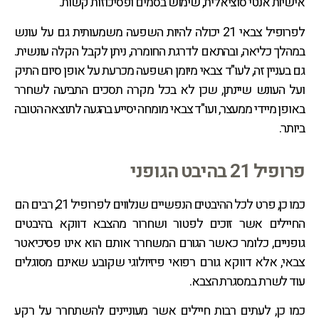
אישיות אנטי סוציאלית, שימוש בסמים ופסיכוזות קשות.
לפרופיל צבאי 21 יכולה להיות השפעה משמעותית גם על עונש
במהלך כליאה, ובהתאם לדרגת החומרה, ניתן לקבל הקלה עונשית.
גם בעניין זה, לעו"ד צבאי מיומן השפעה מכרעת על אופן סיום התיק
ועל העונש שיינתן, שכן לא בכל מקרה תסכים התביעה לשחרר
באופן מיידי ממעצר, ועו"ד צבאי מומחה יסייע בהגעה לתוצאה הטובה
ביותר.
פרופיל 21 בהיבט הגופני
כמו כן, פרט לכל ההיבטים הנפשיים שנלווים לפרופיל 21, רבים הם
החיילים אשר זוכים לפטור ושחרור מהצבא דווקא בהיבטים
גופניים, כלומר כאשר הגורם המשחרר אותם הוא אינו פסיכיאטר
צבאי, אלא דווקא גורם רפואי פיזיולוגי שקובע שאינם מסוגלים
עוד לשרת במסגרת הצבא.
כמו כן, לעתים רבות חיילים אשר מעוניינים להשתחרר על רקע