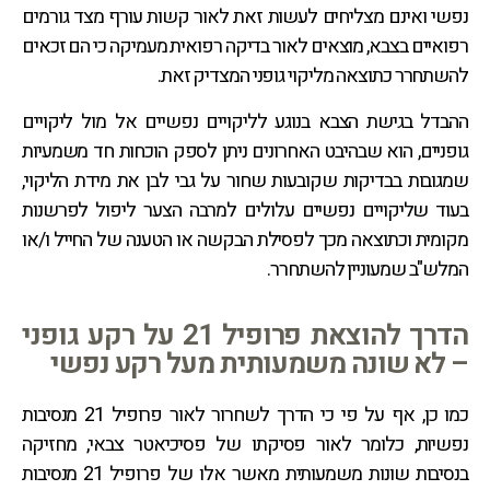
נפשי ואינם מצליחים לעשות זאת לאור קשות עורף מצד גורמים
רפואיים בצבא, מוצאים לאור בדיקה רפואית מעמיקה כי הם זכאים
להשתחרר כתוצאה מליקוי גופני המצדיק זאת.
ההבדל בגישת הצבא בנוגע לליקויים נפשיים אל מול ליקויים
גופניים, הוא שבהיבט האחרונים ניתן לספק הוכחות חד משמעיות
שמגובות בבדיקות שקובעות שחור על גבי לבן את מידת הליקוי,
בעוד שליקויים נפשיים עלולים למרבה הצער ליפול לפרשנות
מקומית וכתוצאה מכך לפסילת הבקשה או הטענה של החייל ו/או
המלש"ב שמעוניין להשתחרר.
הדרך להוצאת פרופיל 21 על רקע גופני
– לא שונה משמעותית מעל רקע נפשי
כמו כן, אף על פי כי הדרך לשחרור לאור פרופיל 21 מנסיבות
נפשיות, כלומר לאור פסיקתו של פסיכיאטר צבאי, מחזיקה
בנסיבות שונות משמעותית מאשר אלו של פרופיל 21 מנסיבות