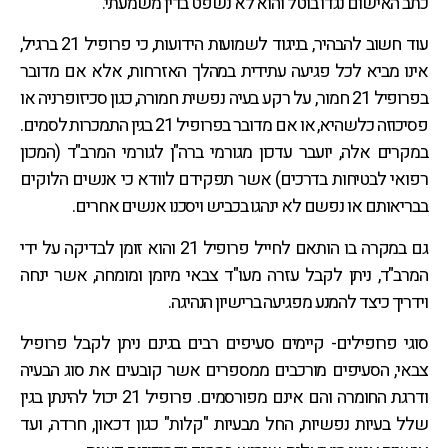
כתב האישום נגדו בוטל והוא לא נשפט בדין משמעתי.
עוד חשוב להבהיר, בניגוד לשמועות הידועות, כי פרופיל 21 ברגיל,
אינו מביא לכל פגיעה עתידית במהלך האזרחות, אלא אם מדובר
בפרופיל 21 חמור, על רקע בעיה נפשית חמורה, כגון סכיזופרניה או
פסיכוזה כלשהיא, או אם מדובר בפרופיל 21 בגין התמכרות לסמים.
במקרים אלה, יועבר עדכון מגורמי ברה"ן לגורמי המרב"ד (המכון
רפואי לבטיחות בדרכים) אשר תפקידם לוודא כי אנשים הלוקים
בבריאותם או נפשם לא ינהגו בכביש ויסכנו אנשים אחרים.
גם במקרה בו הותאם לחייל פרופיל 21 והוא זומן לבדיקה על ידי
המרב"ד, ניתן לקבל עזרה מעו"ד צבאי מיומן ומומחה, אשר ינחה
וידריך כיצד להמנע מפגיעה ברישיון הנהיגה.
סוגי פרופילים- קיימים סעיפים רבים בגינם ניתן לקבל פרופיל
צבאי, הסעיפים מורכבים ממספרים אשר קובעים את סוג הבעיה
ודרגת החומרה והם אינם מפורסמים. פרופיל 21 יכול להינתן בגין
שלל בעיות נפשיות, החל מבעיות "קלות" כגון דכאון, חרדה, ועד