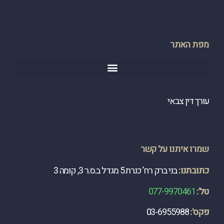
מפת האתר
עורך דין צבאי
שמרו איתנו על קשר
כתובתנו:
בני ברק רח’ כנרת 5 מגדל ב.ס.ר 3, קומה 3
טל':
077-9970461
פקס':
03-6955988