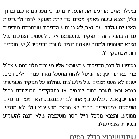
במנילה אתם מדרגים את התפקידים שהכי מעניינים אתכם ובדרך
כלל, הצבא עושה מאמץ מסוים כדי לתת משקל לרצון ולהעדפות
האישיות שלכם. עם זאת, לא בטוח שהתפקיד שבחרתם בעדיפות
גבוהה במנילה זה התפקיד שתשובצו אליו. לפעמים הצרכים של
הצבא משתנים ולמרות שאתם רוצים לשרת בתפקיד X, יש חוסרים
דווקא בתפקיד Y.
בסופו של דבר, התפקיד שתשובצו אליו בשירות תלוי במה שצה"ל
צריך באותו הזמן, מה שיכול להיות מתסכל מאוד עבור חיילים רבים.
ישנם לא מעט מצבים של מלש"בים שחלמו על תפקיד משמעותי
בצבא ורצו לשרת בתור לוחמים או בתפקידים טכנולוגיים בחיל
המודיעין, אבל קיבלו שיבוץ אחר לגמרי. במצב כזה אין מנצחים וכולם
הופסכים למפסידים. החייל לא מרוצה מהשיבוץ שלו ולא מרגיש
ממומש, והצבא מקבל חייל חסר מוטיבציה שלא רוצה להשקיע
בשירות הצבאי שלו.
שינוי שיבוץ בגלל בסיס