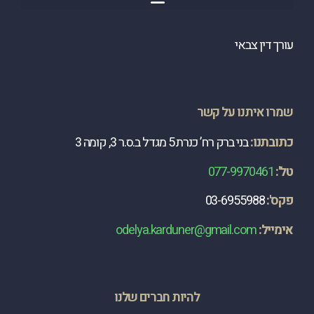
עורך דין צבאי
שמרו איתנו על קשר
כתובתנו:
בני ברק רח’ כנרת 5 מגדל ב.ס.ר 3, קומה 3
טל':
077-9970461
פקס':
03-6955988
​אימייל:
odelya.karduner@gmail.com
להיות חברים שלנו