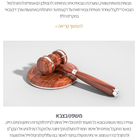
מבעיות נפשיות שונות, המערכת הצבאית אינה מתאימה להם ולכן הם אמורים להתנהל מול
הצבא כדי לקבל שחרור משירות צבאי וזאת על רקע נפשי. התנהלות באמצעות עורך דין צבאי
במקרים הללו
להמשך קריאה »
משפט בצבא
עמידה בפני משפט בצבא כל מועמד לגיוס וכל חייל מחויב לציית לפקודות הזימון והגיוס. היינו,
כאשר מתקבל צו גיוס חל איסור חמור להתעלם מכך וחובה על מקבל הצו להגיע אל הבקו"ם
ולהתנהל כנדרש ממנו. אי ציות ופעולה בניגוד לאמור בצו עלולים לגרום לחייל או למועמד