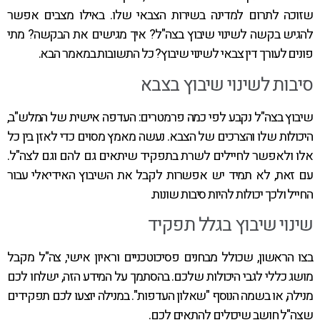
שזוכה לתרום למדינה בשירות הצבאי שלו. באילו מצבים אפשר
להגיש בקשה לשינוי שיבוץ בצה"ל? איך מגישים את הבקשה? מתי
פונים לעורך דין צבאי לשינוי שיבוץ? כל התשובות במאמר הבא.
סיבות לשינוי שיבוץ בצבא
שיבוץ בצה"ל נקבע לפי כמה פרמטרים: העדפה אישית של המלש"ב,
היכולות שלו והצרכים של הצבא. נעשה מאמץ מסוים כדי לאזן בין כל
אלו ולאפשר לחיילים לשרת בתפקיד שיתאים גם להם וגם לצה"ל.
עם זאת, לא תמיד יש אפשרות לקבל את השיבוץ האידיאלי עבור
החייל ולכך יכולות להיות סיבות שונות.
שינוי שיבוץ בגלל תפקיד
בצו הראשון, שכולל מבחנים פסיכוטכניים וראיון אישי, צה"ל מקבל
מושג כללי לגבי היכולות שלכם. בהסתמך על המידע הזה, ישלחו לכם
מנילה, או בשמה הנוסף "שאלון העדפות". במנילה יוצעו לכם תפקידים
שצה"ל חושב שיכולים להתאים לכם.