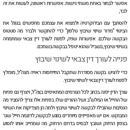
אפשר לבחור באחת משתי גישות. אפשרות ראשונה, לעשות את זה
לבד,
להסתבך עם הבירוקרטיה ולמצוא את עצמכם מחפשים בגוגל את
הביטוי "מדור שינוי שיבוץ טלפון" כדי להתקשר ולברר מה סטטוס
הבקשה שלכם. אפשרות שניה, לפנות לעורך דין צבאי שמתמחה
בשינוי שיבוץ, בשביל שהוא יטפל בבקשה בשמכם.
פנייה לעורך דין צבאי לשינוי שיבוץ
כדי להגיש בקשה מסודרת שתקבל התייחסות ראויה מצה"ל, מומלץ
לפנות לעורך דין צבאי לשינוי שיבוץ.
עורך הדין יפנה בכתב לכל הגורמים המתאימים בצה"ל, ויצרף גם פניות
של החייל או המלש"ב ושל ההורים שלו. בפניות אלו צריך להסביר מה
הנסיבות שהובילו לבקשה לשינוי שיבוץ ולמה הן מצדיקות את השינוי
המבוקש. אם יש מאפיינים מיוחדים בנוגע לבקשה, לדוגמה חייל שגר
בצפון הרחוק ושובץ לבסיס בדרום הרחוק, מה שמחייב אותו לנסוע