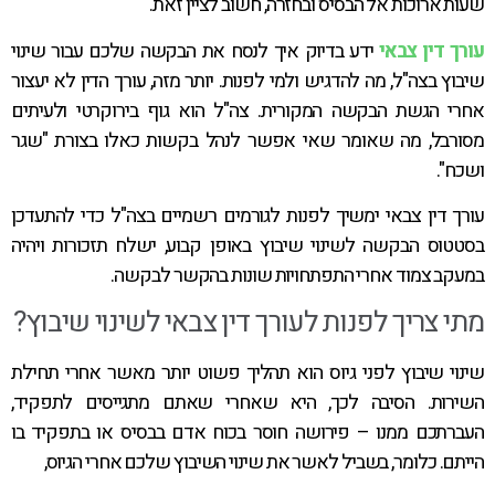
שעות ארוכות אל הבסיס ובחזרה, חשוב לציין זאת.
עורך דין צבאי
ידע בדיוק איך לנסח את הבקשה שלכם עבור שינוי
שיבוץ בצה"ל, מה להדגיש ולמי לפנות. יותר מזה, עורך הדין לא יעצור
אחרי הגשת הבקשה המקורית. צה"ל הוא גוף בירוקרטי ולעיתים
מסורבל, מה שאומר שאי אפשר לנהל בקשות כאלו בצורת "שגר
ושכח".
עורך דין צבאי ימשיך לפנות לגורמים רשמיים בצה"ל כדי להתעדכן
בסטטוס הבקשה לשינוי שיבוץ באופן קבוע, ישלח תזכורות ויהיה
במעקב צמוד אחרי התפתחויות שונות בהקשר לבקשה.
מתי צריך לפנות לעורך דין צבאי לשינוי שיבוץ?
שינוי שיבוץ לפני גיוס הוא תהליך פשוט יותר מאשר אחרי תחילת
השירות. הסיבה לכך, היא שאחרי שאתם מתגייסים לתפקיד,
העברתכם ממנו – פירושה חוסר בכוח אדם בבסיס או בתפקיד בו
הייתם. כלומר, בשביל לאשר את שינוי השיבוץ שלכם אחרי הגיוס,