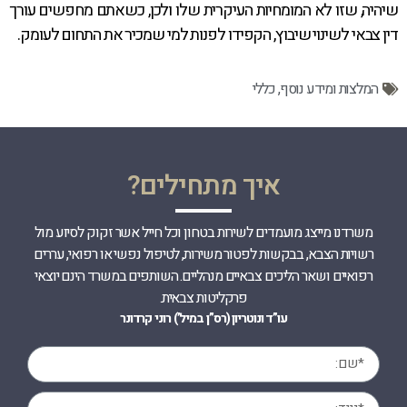
שיהיה, שזו לא המומחיות העיקרית שלו ולכן, כשאתם מחפשים עורך
דין צבאי לשינוי שיבוץ, הקפידו לפנות למי שמכיר את התחום לעומק.
המלצות ומידע נוסף
,
כללי
איך מתחילים?
משרדנו מייצג מועמדים לשירות בטחון וכל חייל אשר זקוק לסיוע מול
רשויות הצבא, בבקשות לפטור משירות, לטיפול נפשי או רפואי, עררים
רפואיים ושאר הליכים צבאיים מנהליים. השותפים במשרד הינם יוצאי
פרקליטות צבאית.
עו”ד ונוטריון (רס”ן במיל’) רוני קרדונר