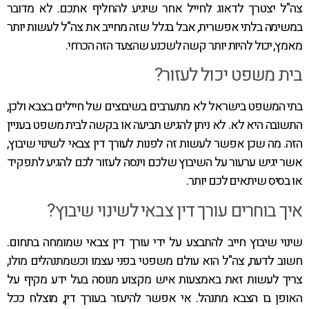
צה"ל יצטרך לדאוג לחייל אחר שיגיע להחליף אתכם. לא מדובר
במשימה בלתי אפשרית, אבל בגלל שזה מחייב את צה"ל לעשות יותר
מאמץ, יכול להיות יותר קשה לשכנע שהצעד הזה הכרחי.
בית משפט יכול לעזור?
בתי המשפט בישראל לא מתערבים בשיבוצים של חיילים בצבא ולכן,
התשובה היא לא. לא ניתן להגיש תביעה או בקשה לבית משפט בעניין
הזה. מה שכן אפשר לעשות זה לפנות לעורך דין צבאי לשינוי שיבוץ,
אשר יגיש ערעור על השיבוץ שלכם וינסה לעזור לכם להגיע לתפקיד
או בסיס שיתאים לכם יותר.
איך בוחרים עורך דין צבאי לשינוי שיבוץ?
שינוי שיבוץ חייב להתבצע על ידי עורך דין צבאי שמומחה בתחום.
חשוב לדעת, צה"ל הוא עולם משפטי בפני עצמו וכשמתנהלים מולו,
צריך לעשות זאת באמצעות איש מקצוע מנוסה בעל ידע מקיף על
האופן בו הצבא מתנהל. אי אפשר להיעזר בעורך דין, מוצלח ככל