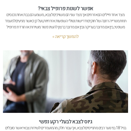
אפשר לשנות פרופיל צבאי?
מצד אחד חיילים הם אזרחים אך מצד שני הם משויכים לצבא, משמע הם בבת אחת נכנסים
תחת מטרייה רחבה של חוקים ודרישות נטולי השפעות אזרחיות, ועל כן כאשר מגיעים למעמד
משפטי, בין אם מדובר בעריקה ובין אם מדובר ברצון להשיג פטור משירות או הורדת פרופיל
להמשך קריאה »
גיוס לצבא לבעלי רקע נפשי
בגיל 18 בני נוער רבים מתגייסים לצבא, אך עבור חלק מהמועמדים לשירות צבאי אשר סובלים