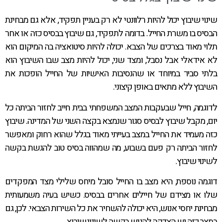
שינוי שיבוץ יכול להיות רלוונטי לא רק בעניין תפקיד, אלא גם מבחינת
הבסיס בו משרת החייל. בדומה לתפקיד, גם שיבוץ בבסיס כזה או אחר
תלוי מאוד בצרכים של הצבא. יכולה להיות סיטואציה בה המיקום הוא
לא אידאלי אבל נסבל, ומצד שני, יכול להיות מצב שבו השיבוץ הוא
בלתי סביר במיוחד או שהנסיבות האישיות של החייל הופכות את
השיבוץ ללא מתאים באופן קיצוני.
לדוגמה, חייל שבעקבות המצב המשפחתי בבית חייב לחזור הביתה כל
יום, מקבל שיבוץ לבסיס סגור שנמצא בקצה השני של המדינה. שיבוץ
כזה מעמיד את החייל במצב בעייתי מאוד בגלל שהוא רחוק ומאפשר
לחזור הביתה רק פעם בשבוע, מה שמהווה בסיס טוב להגשת בקשה
לשינוי שיבוץ.
דוגמה נוספת, היא מצב בו החייל סובל מיחס שלילי מצד המפקדים
שלו או מצידם של חיילים אחרים בבסיס. כשיש בעיה משמעותית
מבחינת יחסי אנוש, היא יכולה להשחיר את כל השירות הצבאי. לכן, גם
במצב כזה יש הצדקה להגיש בקשה לשינוי שיבוץ.