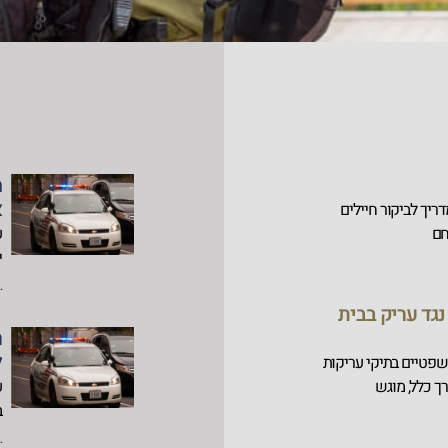
מ
א
מדריך לביקור חיילים
ע
י
..
שום נגד עריק בבית
ר
ל
שפטיים בתיקי עריקות
רך כלל, מוגש
ע
ב
..