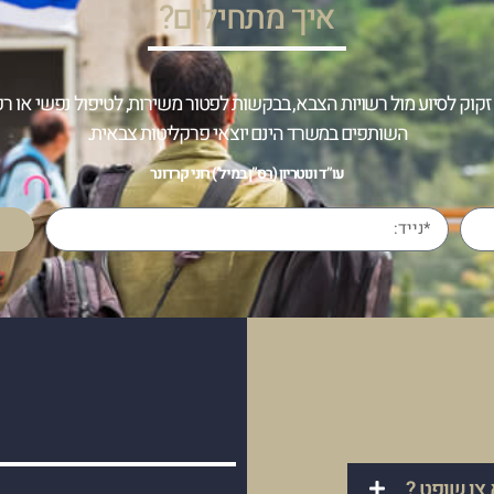
איך מתחילים?
זקוק לסיוע מול רשויות הצבא, בבקשות לפטור משירות, לטיפול נפשי או רפ
השותפים במשרד הינם יוצאי פרקליטות צבאית.
עו”ד ונוטריון (רס”ן במיל’) רוני קרדונר
צו שופט ?