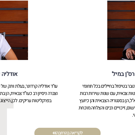
 רס"ן במיל'
אודליה ק
 של מעל 25 שנות ניסיון מצטבר בטיפול בחיילים בכל תחומי
טות צבאית, עם שנות שירות רבות
וצברה ניסיון רב כעו”ד צבאית, הן ב
 הן בסנגוריה הצבאית והן כיועץ
בפרקליטות עריקים. לכן, הייצוג
שום, זיכויים רבים והצלחה מוכחת
.
לקריאה בהרחבה