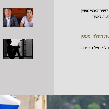
ר
לשירות צבאי מעניין
פשר. כאשר
ו
..
36.041 – חופשת מחלה ומענק
מ
ל
חייל או חיילת בשירות
ק
..