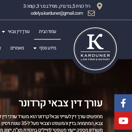
רח' כנרת 5, בני ברק. מגדל ב.ס.ר 3, קומה 3
odelya.karduner@gmail.com
עמוד הבית
עורך דין צבאי
מידע נוסף
מאמרים
א
עורך דין צבאי קרדונר
מחפשים עורך דין לענייני צבא?קרדונר הוא משרד עורכי דין לע
צבא, המתמחה בדין והמשפט הצבאי מעל ל-
משרדנו מספק ייעוץ משפטי לחיילים בחקירת מצ”ח, ייצוג 