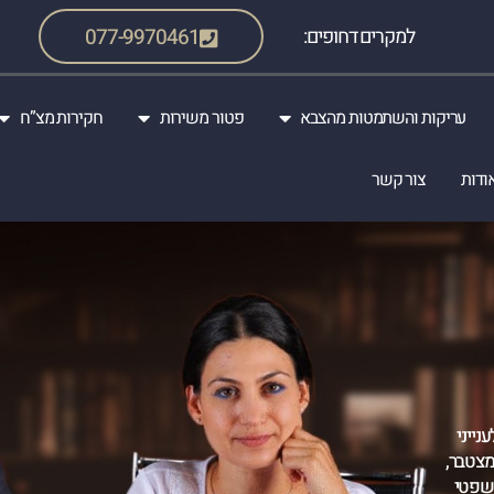
למקרים דחופים:
077-9970461
עריקות והשתמטות מהצבא
פטור משירות
חקירות מצ”ח
ודות
צור קשר
נייני
35 שנות ניסיון מצטבר,
משפטי