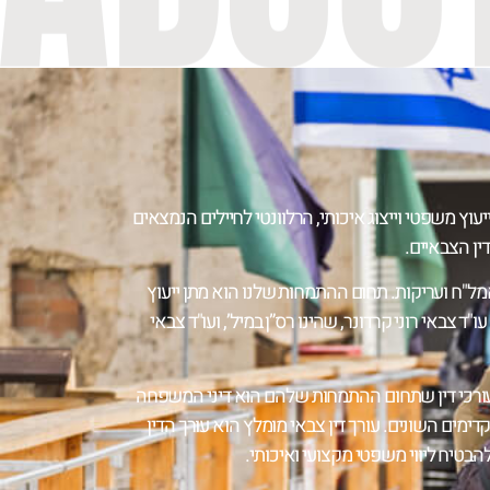
 משפטי וייצוג איכותי, הרלוונטי לחיילים הנמצאים
דין הצבאיים.
, אמל"ח ועריקות. תחום ההתמחות שלנו הוא מתן ייעוץ
 צבאי רוני קרדונר, שהינו רס”ן במיל’, ועו"ד צבאי
 ועורכי דין שתחום ההתמחות שלהם הוא דיני המשפחה
דימים השונים. עורך דין צבאי מומלץ הוא עורך הדין
הבטיח ליווי משפטי מקצועי ואיכותי.