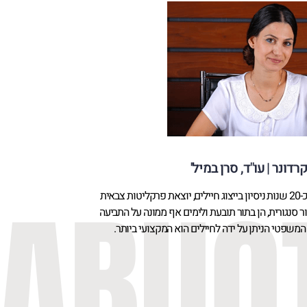
רדונר | עו"ד, סרן במיל'
עו"ד אודליה קרדונר, בעלת ותק של כ-20 שנות ניסיון בייצוג חיילים, יוצאת פרקליטות צבאית
תור סנגורית, הן בתור תובעת ולימים אף ממונה על התביעה
 המשפטי הניתן על ידה לחיילים הוא המקצועי ביותר.