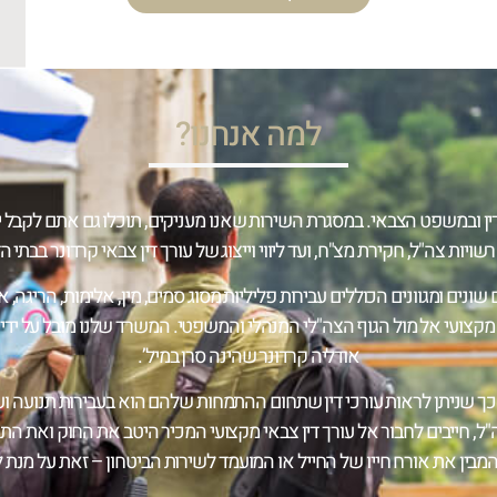
למה אנחנו?
משפט הצבאי. במסגרת השירות שאנו מעניקים, תוכלו גם אתם לקבל ייעוץ
שויות צה"ל, חקירת מצ"ח, ועד ליווי וייצוג של עורך דין צבאי קרדונר בבתי ה
ם שונים ומגוונים הכוללים עבירות פליליות מסוג סמים, מין, אלימות, הריגה
קצועי אל מול הגוף הצה"לי המנהלי והמשפטי. המשרד שלנו מובל על ידי עו"ד
אודליה קרדונר שהינה סרן במיל’.
, כך שניתן לראות עורכי דין שתחום ההתמחות שלהם הוא בעבירות תנועה
צה"ל, חייבים לחבור אל עורך דין צבאי מקצועי המכיר היטב את החוק ואת התק
מבין את אורח חייו של החייל או המועמד לשירות הביטחון – זאת על מנת ל