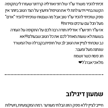
זכיתי להכיר משרד עו"ד של רוני ואודליה קרדונר שעזרו לי בתקופה
הקשה בחיי וידעו לתת לי את הטיפול והיעוץ על הצד הטוב ביותר אין
ספק שזכיתי להכיר עו"ד טוב אבל מה שבטוח שזכיתי להכיר "אדם"
מעל הכל עם ערכים ומידות!!!
אז עו"ד רוני ועו"ד אודליה תודה רבה לכם על התקופה על העזרה
בשעות לא שעות מאחל לכם את כל הטוב שבעולם!!!אא
נ.ב שכחתי לציין את הטוב לב של חופית בקברלה של המשרד
שנתנה מעל ומעבר.
חג פסח כשר ושמח
מלאכי אברג'ל❤
‏שמעון דיגילוב
חיייב לציין ללא ספק הזוג הבלתי מעורער .רמת המקצועיות ,היעילות