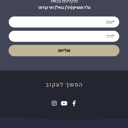
פרקליטות צבאית.
עו”ד ונוטריון (רס”ן במיל’) רוני קרדונר
שליחה
המשך לעקוב