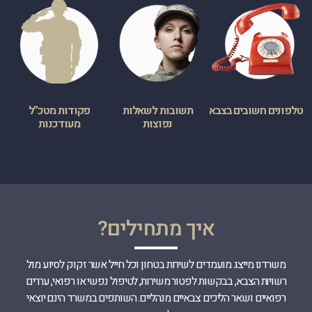
טלפונים חשובים בצבא
תשובות לשאלות
פקודות מטכ”ל
נפוצות
מעודכנות
איך מתחילים?
משרדנו מייצג מועמדים לשירות בטחון וכל חייל אשר זקוק לסיוע מול
רשויות הצבא, בבקשות לפטור משירות, לטיפול נפשי או רפואי, עררים
רפואיים ושאר הליכים צבאיים מנהליים. השותפים במשרד הינם יוצאי