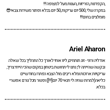
,הקפדנות ,הזריזות ,הענות מעל למצופה !!!
במקרה שלי ,500 יום עריקות ,50 יום בכלא ופתור משירות צבאי😎
מומלצים בחום!!!
אודליה ורוני - זוג תותחים, ליוו אותי לאורך כל התהליך בכל שאלה
ובקשה שהייתה לי, נתנו לי תחושת ביטחון במקום שהכי הייתי צריך,
עריקויות ארוכות ומלא ריבים מול הצבא נפתרו בחודשיים
כליאה(למרות שהיה לי תנאי 70 יום[!!!]) ופטור מכל גורם אפשרי
בכלא.