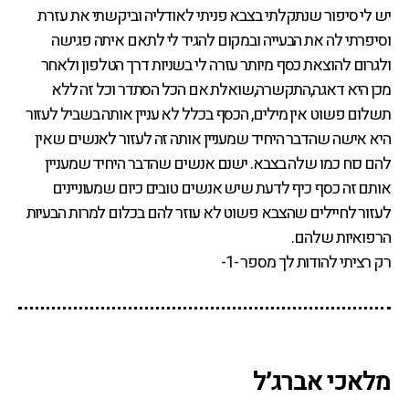
יש לי סיפור שנתקלתי בצבא פניתי לאודליה וביקשתי את עזרת
וסיפרתי לה את הבעייה ובמקום להגיד לי לתאם איתה פגישה
ולגרום להוצאת כסף מיותר עזרה לי בשניות דרך הטלפון ולאחר
מכן היא דאגה,התקשרה,שואלת אם הכל הסתדר וכל זה ללא
תשלום פשוט אין מילים, הכסף בכלל לא עניין אותה בשביל לעזור
היא אישה שהדבר היחיד שמעניין אותה זה לעזור לאנשים שאין
להם כוח כמו שלה בצבא. ישנם אנשים שהדבר היחיד שמעניין
אותם זה כסף כיף לדעת שיש אנשים טובים כיום שמעוניינים
לעזור לחיילים שהצבא פשוט לא עוזר להם בכלום למרות הבעיות
הרפואיות שלהם.
רק רציתי להודות לך מספר -1-
‏מלאכי אברג׳ל