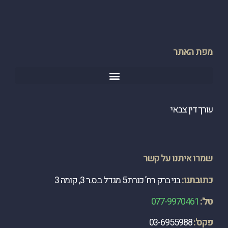
מפת האתר
עורך דין צבאי
שמרו איתנו על קשר
כתובתנו:
בני ברק רח’ כנרת 5 מגדל ב.ס.ר 3, קומה 3
טל':
077-9970461
פקס':
03-6955988