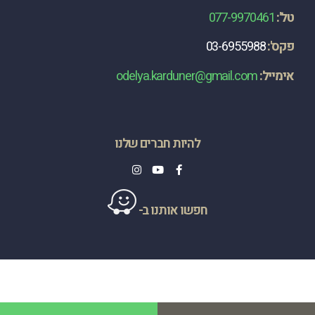
טל':
077-9970461
פקס':
03-6955988
​אימייל:
odelya.karduner@gmail.com
להיות חברים שלנו
חפשו אותנו ב-