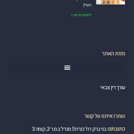
מעניין
להמשך קריאה >
מפת האתר
עורך דין צבאי
שמרו איתנו על קשר
כתובתנו:
בני ברק רח’ כנרת 5 מגדל ב.ס.ר 3, קומה 3