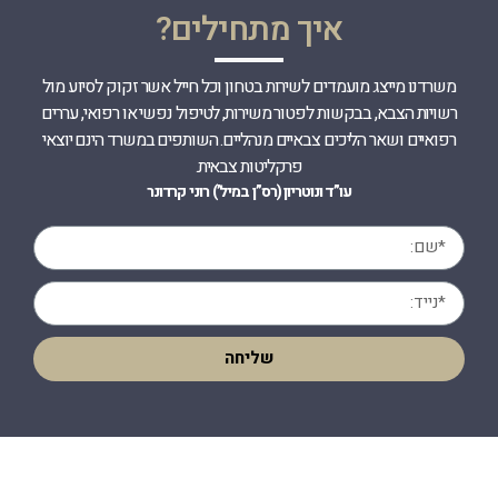
איך מתחילים?
משרדנו מייצג מועמדים לשירות בטחון וכל חייל אשר זקוק לסיוע מול
רשויות הצבא, בבקשות לפטור משירות, לטיפול נפשי או רפואי, עררים
רפואיים ושאר הליכים צבאיים מנהליים. השותפים במשרד הינם יוצאי
פרקליטות צבאית.
עו”ד ונוטריון (רס”ן במיל’) רוני קרדונר
שליחה