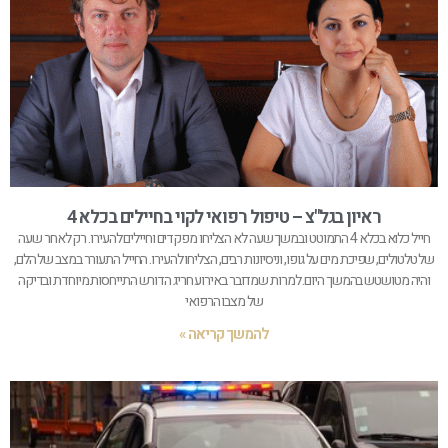
ראיון בגל"צ – טיפול רפואי לקוי בחיילים בכלא 4
חייל כלוא בכלא 4 התמוטט ובמשך שעה לא הצליחו מפקדים וחיילים להעירו. רק לאחר שעה
של טלטולים, שפיכת מים על גופו, וניסיונות רבים, הצליחו להעירו. החייל התעורר במצב של הלם,
והיה מטושטש בהמשך היום. למרות שמדובר באירוע חריג הדורש התייחסות מיוחדת ובדיקה
של מצבו הרפואי
להמשך קריאה »