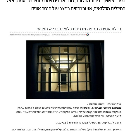
העדר שיוויון בבירור התלונות, גורר אחריו תיסכול ומירמור עמוק אצל
החיילים הכלואים, אשר נתונים במצב של חוסר אונים.