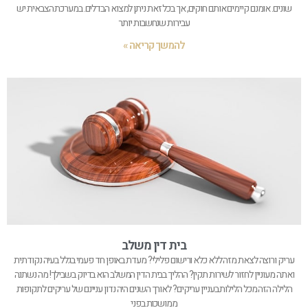
שונים. אומנם קיימים אותם חוקים, אך בכל זאת ניתן למצוא הבדלים. במערכת הצבאית יש
עבירות שנחשבות יותר
להמשך קריאה »
בית דין משלב
עריק ורוצה לצאת מזה ללא כלא ורישום פלילי? מעדת באופן חד פעמי בגלל בעיה נקודתית
ואתה מעוניין לחזור לשירות תקין? ההליך בבית הדין המשלב הוא בדיוק בשבילך! מה נשתנה
הלילה הזה מכל הלילות בעניין עריקים? לאורך השנים היה נדון עניינם של עריקים לתקופות
ממושכות בפני