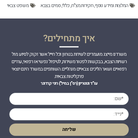
המלצות ומידע נוסף
,
חקירות מצ"ח
,
כללי
,
סמים בצבא
משפט צבאי
איך מתחילים?
משרדנו מייצג מועמדים לשירות בטחון וכל חייל אשר זקוק לסיוע מול
רשויות הצבא, בבקשות לפטור משירות, לטיפול נפשי או רפואי, עררים
רפואיים ושאר הליכים צבאיים מנהליים. השותפים במשרד הינם יוצאי
פרקליטות צבאית.
עו”ד ונוטריון (רס”ן במיל’) רוני קרדונר
שליחה