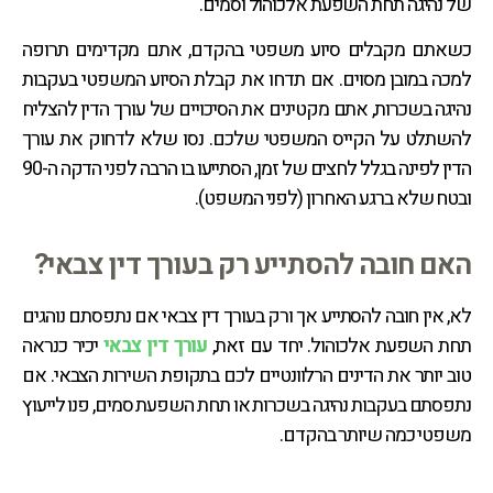
של נהיגה תחת השפעת אלכוהול וסמים.
כשאתם מקבלים סיוע משפטי בהקדם, אתם מקדימים תרופה
למכה במובן מסוים. אם תדחו את קבלת הסיוע המשפטי בעקבות
נהיגה בשכרות, אתם מקטינים את הסיכויים של עורך הדין להצליח
להשתלט על הקייס המשפטי שלכם. נסו שלא לדחוק את עורך
הדין לפינה בגלל לחצים של זמן, הסתייעו בו הרבה לפני הדקה ה-90
ובטח שלא ברגע האחרון (לפני המשפט).
האם חובה להסתייע רק בעורך דין צבאי?
לא, אין חובה להסתייע אך ורק בעורך דין צבאי אם נתפסתם נוהגים
תחת השפעת אלכוהול. יחד עם זאת,
עורך דין צבאי
יכיר כנראה
טוב יותר את הדינים הרלוונטיים לכם בתקופת השירות הצבאי. אם
נתפסתם בעקבות נהיגה בשכרות או תחת השפעת סמים, פנו לייעוץ
משפטי כמה שיותר בהקדם.