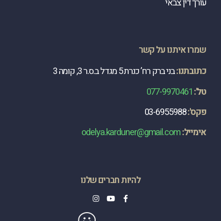
עורך דין צבאי
שמרו איתנו על קשר
כתובתנו:
בני ברק רח’ כנרת 5 מגדל ב.ס.ר 3, קומה 3
טל':
077-9970461
פקס':
03-6955988
​אימייל:
odelya.karduner@gmail.com
להיות חברים שלנו