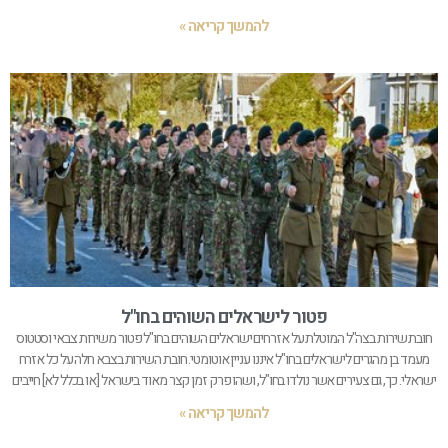
להמשך קריאה »
פטור לישראלים השוהים בחו"ל
חובת שירות בצה"ל המוטלת על אזרחים ישראלים השוהים בחו"ל פטור משירות צבאי וסטטוס
מעמד בן מהגרים לישראלים בחו"ל איננו עניין אוטומטי. חובת השירות בצבא חלה על כל אזרח
ישראלי. כך, גם צעירים אשר נולדו בחו"ל, ושהו פרק זמן קצר מאוד בישראל [או בכלל לא] חייבים
להמשך קריאה »