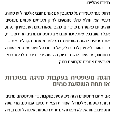
בדינים צהליים.
החוק נועד לשמירה על כולנו, בין אם אנחנו חובבי אלכוהול או פחות.
העניין הוא, שלא כולנו נשמעים לחוק ולעיתים אנשים נתפסים
נוהגים גם כאשר הם שיכורים. כמובן שאנו מגנים זאת בחירוף נפש,
אבל חשוב בכל זאת לזכור שגם אם נתפסתם נוהגים תחת שכרות,
אתם זכאים להגנה משפטית. רגע לפני שאתם מקבלים את גזר
הדין שעוד לא ניתן לכם בכלל, אל תוותרו על סיוע משפטי. בשורה
התחתונה, זה עשוי להיות בדיוק מה שמפריד ביניכם לכלא צבאי
ולעונשים אחרים הקבועים בחוק.
הגנה משפטית בעקבות נהיגה בשכרות
או תחת השפעת סמים
אם אתם מחפשים הגנה משפטית בעקבות כך שנתפסתם נוהגים
תחת השפעת אלכוהול, השורות הבאות נכתבו עבורכם. מדי שנה
נתפסים בישראל לא מעט נהגים תחת השפעת אלכוהול וסמים, מה