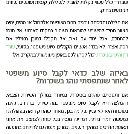
שבדרך כלל עשוי בקלות להוביל לשלילה, קנסות ועונשים שונים
הקבועים בחוק.
אם חלילה נתפסתם נוהגים תחת השפעת אלכוהול או סמים, יהיה
חשוב תמיד להישמע להוראות השוטר במקום האירוע. אל תנסו
להתחכם, אבל יחד עם זאת, אל תקבלו כמובן מאיליו את
הסיטואציה. לא בכדי, אנשים מקבלים סיוע משפטי. בפועל,
עורך
דין נהיגה בשכרות
יכול לסייע לכם באופן משמעותי במקרים אלו.
באיזה שלב כדאי לקבל סיוע משפטי
לאחר שנתפסתי נוהג בשכרות?
אם נתפסתם נוהגים בשכרות, במיוחד במהלך השירות הצבאי,
ההמלצה היא לקבל סיוע משפטי כמה שיותר בהקדם. נהיגה
בשכרות היא לא עניין של מה בכך, מאחר שהחוק רואה בפעולה זו
כמעשה חמור ביותר. המדינה מנסה בכל כוחה לצמצם את אחוז
תאונות הדרכים במהלך השנים, וכמו כן, מנסה גם להילחם בתופעה