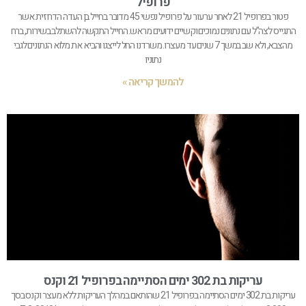
פרופיל
פטור בפרופיל 21 לאחר ערעור על פרופיל נפשי 45 מדובר בחייל בן העדה הדרוזית אשר
התגייס לצה”ל עם נתונים נמוכים וקשיים ידועים מראש. החייל התקשה להשתלב בשירות, ברח
מהצבא, ולא שב במשך 7 שנים עד מעצרו. משרדנו החל לייצגו והביא את מלוא הנתונים לגבי
נתוניו
להמשך קריאה »
עריקות בת 302 ימים הסתיימה בפרופיל 21 וקנס
עריקות בת 302 ימים הסתיימה בפרופיל 21 שהותאם במהלך העריקות ללא מעצר וקנס בסך