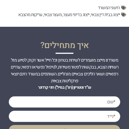
הישגי המשרד
ייצוג בבית דין צבאי
,
ייצוג בדיוני מעצר
,
מעצר צבאי
,
עריקות מהצבא
איך מתחילים?
משרדנו מייצג מועמדים לשירות בטחון וכל חייל אשר זקוק לסיוע מול
רשויות הצבא, בבקשות לפטור משירות, לטיפול נפשי או רפואי, עררים
רפואיים ושאר הליכים צבאיים מנהליים. השותפים במשרד הינם יוצאי
פרקליטות צבאית.
עו”ד ונוטריון (רס”ן במיל’) רוני קרדונר