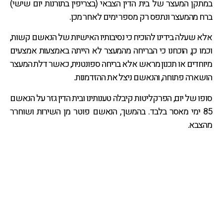
במתקן המעצר של בית הדין הצבאי (בצריפין בתורנות יום שישי)
ברח מהמעצר ונתפס רק מספר ימים לאחר מכן.
אלא שעלה בידינו להוכיח כי נסיבותיו האישיות של הנאשם קשות,
וכמו כן, הוכחנו כי הבריחה מהמעצר לא הייתה באמצעות אמצעים
מיוחדים או תכנון מראש אלא בריחה ספונטנית, כאשר דלת המעצר
הושארה פתוחה, והנאשם ניצל את ההזדמנות.
סופו של יום, הפרקליטות קיבלה טענותינו ובית הדין גזר על הנאשם
85 ימי מאסר בלבד. בהמשך, הנאשם פוטר מן השירות ושוחרר
מהצבא.