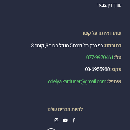
עורך דין צבאי
שמרו איתנו על קשר
כתובתנו:
בני ברק רח’ כנרת 5 מגדל ב.ס.ר 3, קומה 3
טל':
077-9970461
פקס':
03-6955988
​אימייל:
odelya.karduner@gmail.com
להיות חברים שלנו